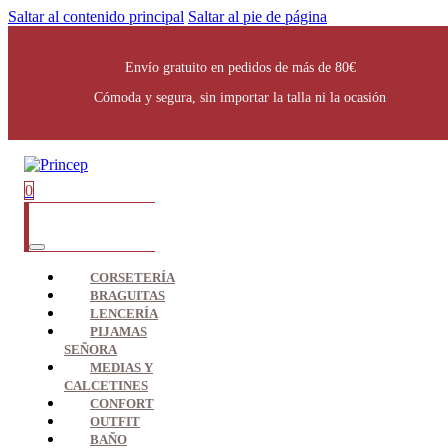
Saltar al contenido principal
Saltar al pie de página
Envío gratuito en pedidos de más de 80€
Cómoda y segura, sin importar la talla ni la ocasión
0
CORSETERÍA
BRAGUITAS
LENCERÍA
PIJAMAS
SEÑORA
MEDIAS Y
CALCETINES
CONFORT
OUTFIT
BAÑO