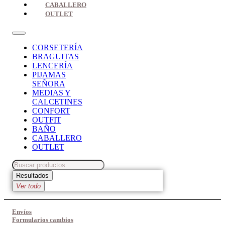
CABALLERO
OUTLET
CORSETERÍA
BRAGUITAS
LENCERÍA
PIJAMAS
SEÑORA
MEDIAS Y
CALCETINES
CONFORT
OUTFIT
BAÑO
CABALLERO
OUTLET
Search
...
Resultados
Ver todo
Envíos
Formularios cambios