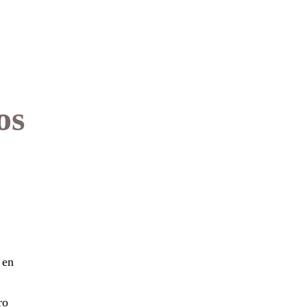
os
 en
ro