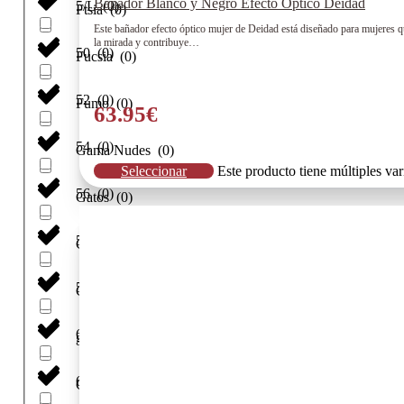
Bañador Blanco y Negro Efecto Óptico Deidad
5/L
(
0
)
Ftsia
(
0
)
Este bañador efecto óptico mujer de Deidad está diseñado para mujeres qu
la mirada y contribuye…
50
(
0
)
Fucsia
(
0
)
52
(
0
)
Fumo
(
0
)
63.95
€
54
(
0
)
Gama Nudes
(
0
)
Seleccionar
Este producto tiene múltiples va
56
(
0
)
Gatos
(
0
)
58
(
0
)
Geometrico
(
0
)
5XL
(
0
)
Gobi
(
0
)
6
(
0
)
grana Mel
(
0
)
6-XXL
(
0
)
Granate
(
0
)