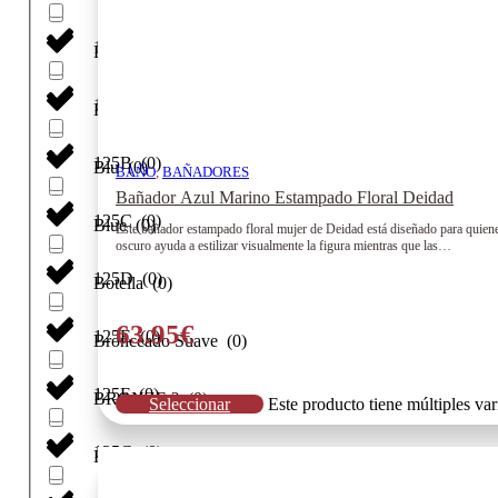
120H
(
0
)
Blanco
(
0
)
125
(
0
)
Blanco Salmon
(
0
)
125B
(
0
)
Blu
(
0
)
BAÑO
,
BAÑADORES
Bañador Azul Marino Estampado Floral Deidad
125C
(
0
)
Blue
(
0
)
Este bañador estampado floral mujer de Deidad está diseñado para quienes
oscuro ayuda a estilizar visualmente la figura mientras que las…
125D
(
0
)
Botella
(
0
)
63.95
€
125E
(
0
)
Bronceado Suave
(
0
)
125F
(
0
)
BRONZE ?
(
0
)
Seleccionar
Este producto tiene múltiples va
125G
(
0
)
Bronzer
(
0
)