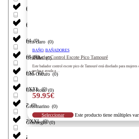
6/XL
(
0
)
GREY METEROR ?
(
0
)
60
(
0
)
Gris
(
0
)
64
(
0
)
Gris claro
(
0
)
BAÑO
,
BAÑADORES
68
(
0
)
Bañador Control Escote Pico Tamouré
Gris Mel
(
0
)
Este bañador control escote pico de Tamouré está diseñado para mujeres q
pecho y ayuda a…
6XL
(
0
)
Gris Oscuro
(
0
)
6XXL
(
0
)
Gris Rosa
(
0
)
59.95
€
7
(
0
)
Gris/marino
(
0
)
Seleccionar
Este producto tiene múltiples va
7/XXL
(
0
)
Gris/negro
(
0
)
70
(
0
)
GRS
(
0
)