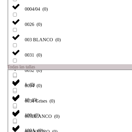
0004/04
(
0
)
0026
(
0
)
003 BLANCO
(
0
)
0031
(
0
)
Todas las tallas
0032
(
0
)
1
(
0
)
0034
(
0
)
10
(
0
)
0034 Grises
(
0
)
100
(
0
)
003BLANCO
(
0
)
100A
(
0
)
004 NEGRO
(
0
)