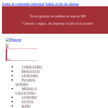
Saltar al contenido principal
Saltar al pie de página
Envío gratuito en pedidos de más de 80€
Cómoda y segura, sin importar la talla ni la ocasión
0
CORSETERÍA
BRAGUITAS
LENCERÍA
PIJAMAS
SEÑORA
MEDIAS Y
CALCETINES
CONFORT
OUTFIT
BAÑO