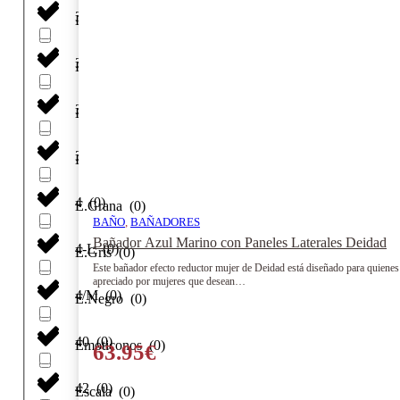
36
(
0
)
Dusty
(
0
)
38
(
0
)
E. Azul
(
0
)
39/42
(
0
)
E. Canard
(
0
)
3XL
(
0
)
E. Verde
(
0
)
4
(
0
)
E.Grana
(
0
)
BAÑO
,
BAÑADORES
Bañador Azul Marino con Paneles Laterales Deidad
4-L
(
0
)
E.Gris
(
0
)
Este bañador efecto reductor mujer de Deidad está diseñado para quienes bu
apreciado por mujeres que desean…
4/M
(
0
)
E.Negro
(
0
)
40
(
0
)
Emoticonos
(
0
)
63.95
€
42
(
0
)
Escala
(
0
)