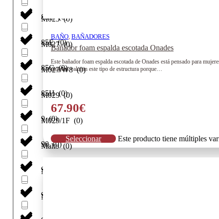
85D
(
0
)
M025
(
0
)
BAÑO
,
BAÑADORES
85E
(
0
)
M027
(
0
)
Bañador foam espalda escotada Onades
Este bañador foam espalda escotada de Onades está pensado para mujeres
85G
(
0
)
mujeres valoran este tipo de estructura porque…
M027/W8
(
0
)
85H
(
0
)
M029
(
0
)
67.90
€
9
(
0
)
M029/1F
(
0
)
Seleccionar
Este producto tiene múltiples va
90
(
0
)
Malto
(
0
)
90A
(
0
)
Malva
(
0
)
90B
(
0
)
Mango
(
0
)