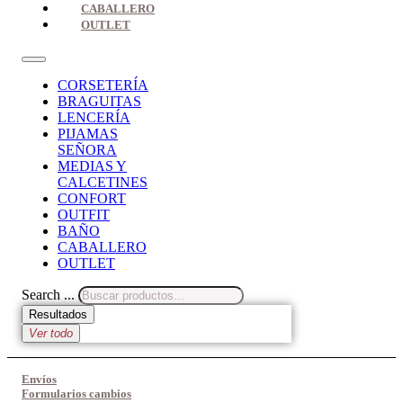
CABALLERO
OUTLET
CORSETERÍA
BRAGUITAS
LENCERÍA
PIJAMAS
SEÑORA
MEDIAS Y
CALCETINES
CONFORT
OUTFIT
BAÑO
CABALLERO
OUTLET
Search ...
Resultados
Ver todo
Envíos
Formularios cambios