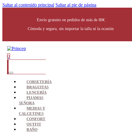
Saltar al contenido principal
Saltar al pie de página
Envío gratuito en pedidos de más de 80€
Cómoda y segura, sin importar la talla ni la ocasión
0
CORSETERÍA
BRAGUITAS
LENCERÍA
PIJAMAS
SEÑORA
MEDIAS Y
CALCETINES
CONFORT
OUTFIT
BAÑO