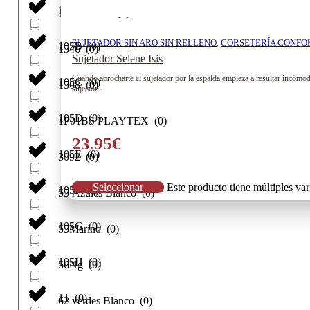
105A
(
0
)
107 rs smart
(
0
)
SUJETADOR SIN ARO SIN RELLENO
,
CORSETERÍA CONFO
105B
(
0
)
1546
(
0
)
Sujetador Selene Isis
Cuando abrocharte el sujetador por la espalda empieza a resultar incómodo
105C
(
0
)
1568
(
0
)
sujeción.
105D
(
0
)
1P01BS PLAYTEX
(
0
)
23.95
€
105E
(
0
)
3092
(
0
)
Seleccionar
Este producto tiene múltiples va
105F
(
0
)
55 Azules Blanco
(
0
)
105G
(
0
)
55Marino
(
0
)
105H
(
0
)
56Ng
(
0
)
11
(
0
)
62 verdes Blanco
(
0
)