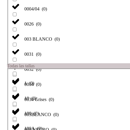
0004/04
(
0
)
0026
(
0
)
003 BLANCO
(
0
)
0031
(
0
)
Todas las tallas
0032
(
0
)
1
(
0
)
0034
(
0
)
10
(
0
)
0034 Grises
(
0
)
100
(
0
)
003BLANCO
(
0
)
100A
(
0
)
004 NEGRO
(
0
)