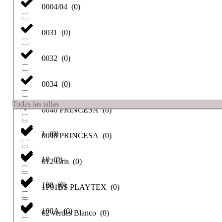
0004/04
(
0
)
0031
(
0
)
0032
(
0
)
0034
(
0
)
Todas las tallas
0046 PRINCESA
(
0
)
1
(
0
)
0048 PRINCESA
(
0
)
10
(
0
)
012 Gris
(
0
)
100
(
0
)
1P01BS PLAYTEX
(
0
)
100A
(
0
)
62 verdes Blanco
(
0
)