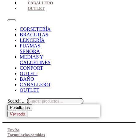
CABALLERO
OUTLET
CORSETERÍA
BRAGUITAS
LENCERÍA
PIJAMAS
SEÑORA
MEDIAS Y
CALCETINES
CONFORT
OUTFIT
BAÑO
CABALLERO
OUTLET
Search ...
Resultados
Ver todo
Envíos
Formularios cambios