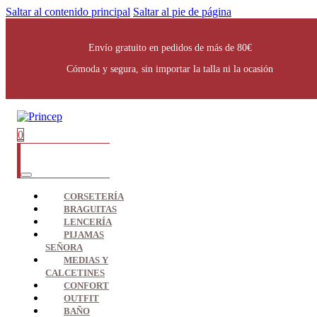
Saltar al contenido principal
Saltar al pie de página
Envío gratuito en pedidos de más de 80€
Cómoda y segura, sin importar la talla ni la ocasión
0
CORSETERÍA
BRAGUITAS
LENCERÍA
PIJAMAS
SEÑORA
MEDIAS Y
CALCETINES
CONFORT
OUTFIT
BAÑO