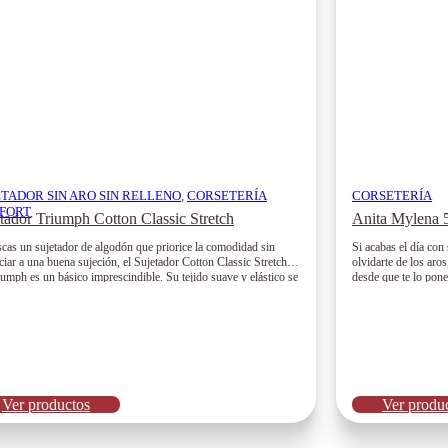
ETADOR SIN ARO SIN RELLENO
,
CORSETERÍA
CORSETERÍA
FORT
tador Triumph Cotton Classic Stretch
Anita Mylena 
scas un sujetador de algodón que priorice la comodidad sin
Si acabas el día con
ciar a una buena sujeción, el Sujetador Cotton Classic Stretch
olvidarte de los aro
iumph es un básico imprescindible. Su tejido suave y elástico se
desde que te lo pone
 al cuerpo con naturalidad para ofrecerte bienestar durante todo
Ver productos
Ver produ