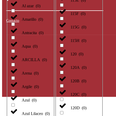
115E
(
0
)
Al azar
(
0
)
115F
(
0
)
Amarillo
(
0
)
Contacto
115G
(
0
)
Antracita
(
0
)
115H
(
0
)
Aqua
(
0
)
120
(
0
)
ARCILLA
(
0
)
120A
(
0
)
Arena
(
0
)
120B
(
0
)
Argile
(
0
)
120C
(
0
)
Azul
(
0
)
120D
(
0
)
Azul Lilaceo
(
0
)