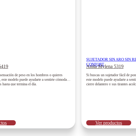
SUJETADOR SIN ARO SIN 
CONFORT
5419
Anita Mylena 5319
 sensación de peso en los hombros o quieres
Si buscas un sujetador fácil de pon
s, este modelo puede ayudarte a sentirte cómoda
este modelo puede ayudarte a sent
s hasta que termina el día.
cierre delantero y sus tirantes ac
lo elijan para el día a día.
ctos
Ver productos