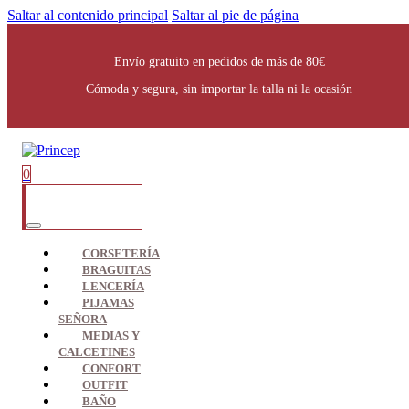
Saltar al contenido principal
Saltar al pie de página
Envío gratuito en pedidos de más de 80€
Cómoda y segura, sin importar la talla ni la ocasión
0
CORSETERÍA
BRAGUITAS
LENCERÍA
PIJAMAS
SEÑORA
MEDIAS Y
CALCETINES
CONFORT
OUTFIT
BAÑO