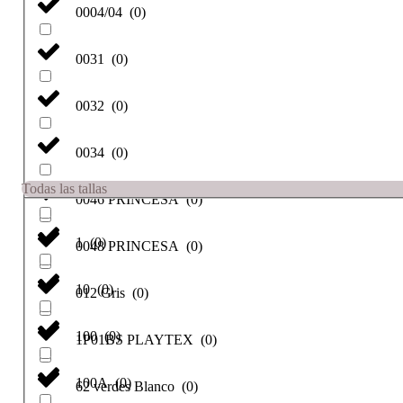
0004/04
(
0
)
0031
(
0
)
0032
(
0
)
0034
(
0
)
Todas las tallas
0046 PRINCESA
(
0
)
1
(
0
)
0048 PRINCESA
(
0
)
10
(
0
)
012 Gris
(
0
)
100
(
0
)
1P01BS PLAYTEX
(
0
)
100A
(
0
)
62 verdes Blanco
(
0
)