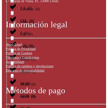
C/ Príncep de Viana, 81, 25008 Lleida
2-S
(
0
)
Lavanda
(
0
)
2XL
(
0
)
Lido
(
0
)
Información legal
3
(
0
)
Lila
(
0
)
Aviso Legal
3-M
(
0
)
Lima
(
0
)
Política de Privacidad
Política de Cookies
Términos y Condiciones
3/S
(
0
)
M003
(
0
)
Accesibilidad
Política de cambios y devoluciones
Descargo de responsabilidad
32
(
0
)
M004
(
0
)
34
(
0
)
M006
(
0
)
Métodos de pago
35/38
(
0
)
M008
(
0
)