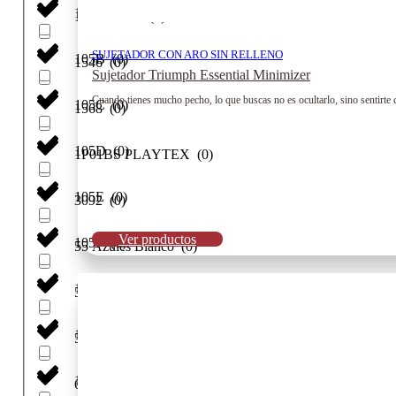
105A
(
0
)
107 rs smart
(
0
)
SUJETADOR CON ARO SIN RELLENO
105B
(
0
)
1546
(
0
)
Sujetador Triumph Essential Minimizer
Cuando tienes mucho pecho, lo que buscas no es ocultarlo, sino sentirte
105C
(
0
)
1568
(
0
)
105D
(
0
)
1P01BS PLAYTEX
(
0
)
105E
(
0
)
3092
(
0
)
Ver productos
105F
(
0
)
55 Azules Blanco
(
0
)
105G
(
0
)
55Marino
(
0
)
105H
(
0
)
56Ng
(
0
)
11
(
0
)
62 verdes Blanco
(
0
)