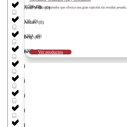
115H
(
0
)
Azul Y Bl
(
0
)
Si buscas un sujetador que ofrezca una gran sujeción sin resultar pesado,
120
(
0
)
Azules
(
0
)
120A
(
0
)
Beig
(
0
)
120B
(
0
)
Beig Mel
(
0
)
Ver productos
120C
(
0
)
Beige
(
0
)
120D
(
0
)
Beige / Marino
(
0
)
120E
(
0
)
BEIGE /PIEL
(
0
)
120F
(
0
)
Bl-Ng
(
0
)
120G
(
0
)
BLACK/NEGRO
(
0
)