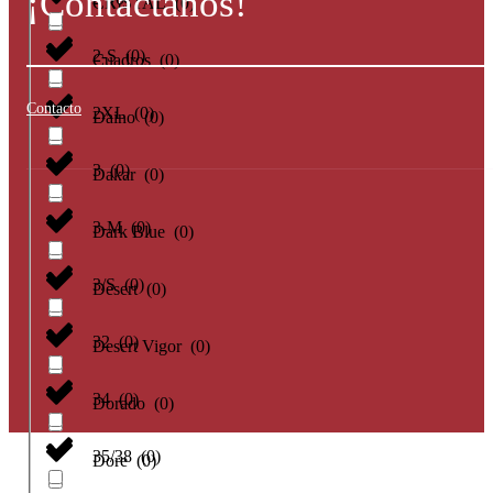
¡Contáctanos!
CRISTAL
(
0
)
2-S
(
0
)
Cuadros
(
0
)
Contacto
2XL
(
0
)
Daino
(
0
)
3
(
0
)
Dakar
(
0
)
3-M
(
0
)
Dark Blue
(
0
)
3/S
(
0
)
Desert
(
0
)
32
(
0
)
Desert Vigor
(
0
)
34
(
0
)
Dorado
(
0
)
35/38
(
0
)
Dore
(
0
)