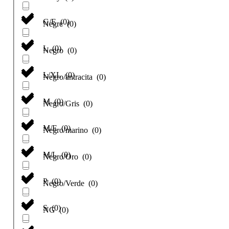
G/E
(
0
)
Negre
(
0
)
L
(
0
)
Negro
(
0
)
L/XL
(
0
)
Negro/antracita
(
0
)
M
(
0
)
Negro/Gris
(
0
)
M/E
(
0
)
Negro/marino
(
0
)
M/L
(
0
)
Negro/Oro
(
0
)
P
(
0
)
Negro/Verde
(
0
)
S
(
0
)
NG
(
0
)