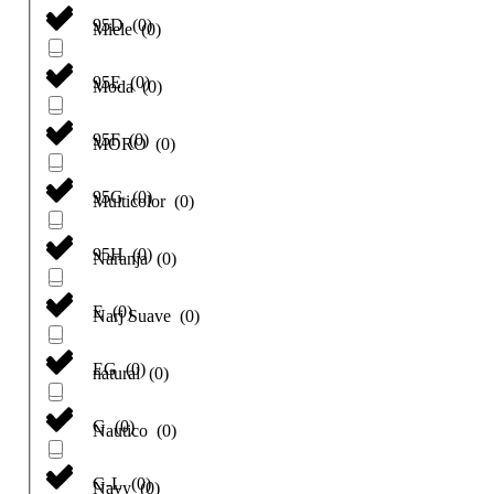
95D
(
0
)
Miele
(
0
)
95E
(
0
)
Moda
(
0
)
95F
(
0
)
MORO
(
0
)
95G
(
0
)
Multicolor
(
0
)
95H
(
0
)
Naranja
(
0
)
E
(
0
)
Narj Suave
(
0
)
EG
(
0
)
natural
(
0
)
G
(
0
)
Nautico
(
0
)
G-L
(
0
)
Navy
(
0
)