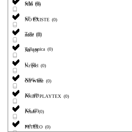
S/M
(
0
)
Nilo
(
0
)
ST
(
0
)
NO EXISTE
(
0
)
Talla
(
0
)
nude
(
0
)
Talla unica
(
0
)
Nz
(
0
)
U
(
0
)
Nz piel
(
0
)
XEG
(
0
)
Off White
(
0
)
XL
(
0
)
P01BT PLAYTEX
(
0
)
XS
(
0
)
Petalo
(
0
)
xxl
(
0
)
PETELO
(
0
)