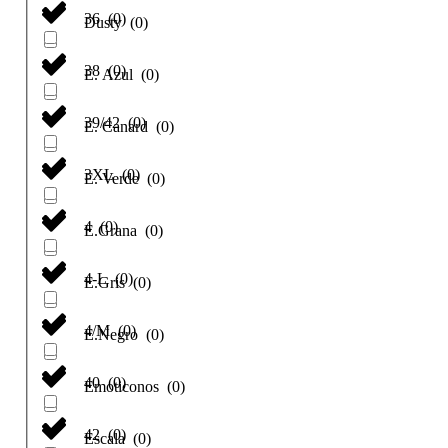
36
(
0
)
Dusty
(
0
)
38
(
0
)
E. Azul
(
0
)
39/42
(
0
)
E. Canard
(
0
)
3XL
(
0
)
E. Verde
(
0
)
4
(
0
)
E.Grana
(
0
)
4-L
(
0
)
E.Gris
(
0
)
4/M
(
0
)
E.Negro
(
0
)
40
(
0
)
Emoticonos
(
0
)
42
(
0
)
Escala
(
0
)