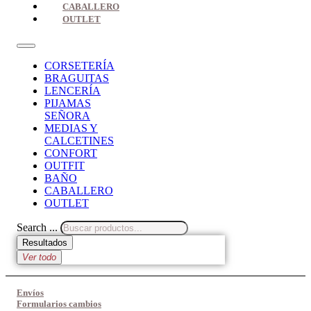
CABALLERO
OUTLET
CORSETERÍA
BRAGUITAS
LENCERÍA
PIJAMAS
SEÑORA
MEDIAS Y
CALCETINES
CONFORT
OUTFIT
BAÑO
CABALLERO
OUTLET
Search ...
Resultados
Ver todo
Envíos
Formularios cambios