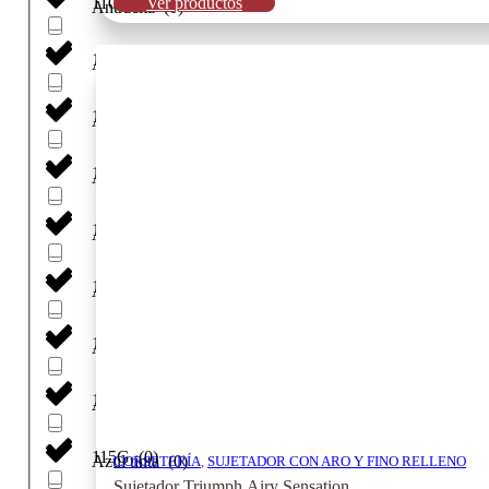
110H
(
0
)
Ver productos
Antracita
(
0
)
115
(
0
)
Aqua
(
0
)
115A
(
0
)
ARCILLA
(
0
)
115B
(
0
)
Arena
(
0
)
115C
(
0
)
Argile
(
0
)
115D
(
0
)
Azul
(
0
)
115E
(
0
)
Azul Lilaceo
(
0
)
115F
(
0
)
Azul marino
(
0
)
115G
(
0
)
Azul tinta
(
0
)
CORSETERÍA
,
SUJETADOR CON ARO Y FINO RELLENO
Sujetador Triumph Airy Sensation