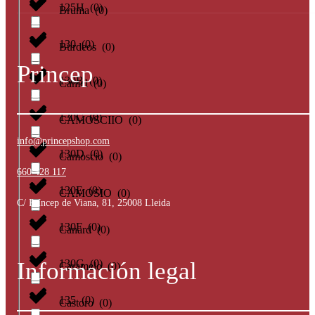
125H
(
0
)
Bruma
(
0
)
130
(
0
)
Burdeos
(
0
)
Princep
130B
(
0
)
Camel
(
0
)
130C
(
0
)
CAMOSCIIO
(
0
)
info@princepshop.com
130D
(
0
)
Camoscio
(
0
)
660 428 117
130E
(
0
)
CAMOSIO
(
0
)
C/ Príncep de Viana, 81, 25008 Lleida
130F
(
0
)
Canard
(
0
)
130G
(
0
)
Información legal
Caramelo
(
0
)
135
(
0
)
Castoro
(
0
)