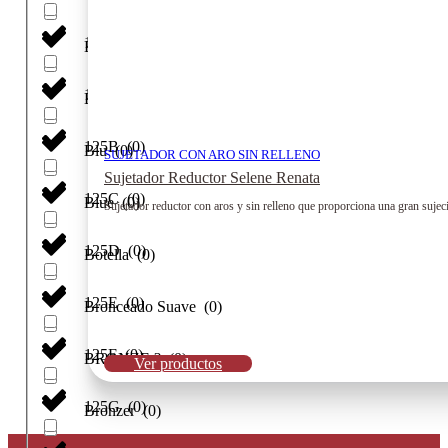
120H
(
0
)
Blanco
(
0
)
125
(
0
)
Blanco Salmon
(
0
)
125B
(
0
)
Blu
(
0
)
SUJETADOR CON ARO SIN RELLENO
Sujetador Reductor Selene Renata
125C
(
0
)
Blue
(
0
)
Sujetador reductor con aros y sin relleno que proporciona una gran sujeció
125D
(
0
)
Botella
(
0
)
125E
(
0
)
Bronceado Suave
(
0
)
125F
(
0
)
BRONZE ?
(
0
)
Ver productos
125G
(
0
)
Bronzer
(
0
)