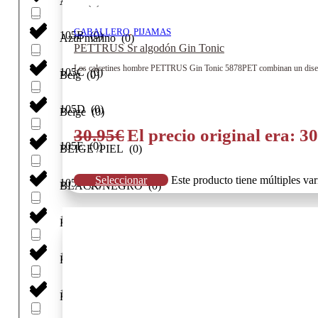
Azul
(
0
)
CABALLERO
,
PIJAMAS
105B
(
0
)
Azul marino
(
0
)
PETTRUS Sr algodón Gin Tonic
Los calcetines hombre PETTRUS Gin Tonic 5878PET combinan un diseño ori
105C
(
0
)
Beig
(
0
)
105D
(
0
)
Beige
(
0
)
30.95
€
El precio original era: 30
105E
(
0
)
BEIGE /PIEL
(
0
)
Seleccionar
Este producto tiene múltiples va
105F
(
0
)
BLACK/NEGRO
(
0
)
105G
(
0
)
Blanco
(
0
)
105H
(
0
)
Botella
(
0
)
11
(
0
)
Bronceado Suave
(
0
)