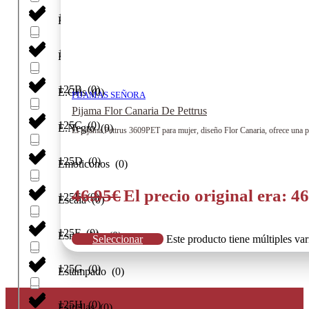
120H
(
0
)
E. Verde
(
0
)
125
(
0
)
E.Grana
(
0
)
125B
(
0
)
E.Gris
(
0
)
PIJAMAS SEÑORA
Pijama Flor Canaria De Pettrus
125C
(
0
)
E.Negro
(
0
)
El pijama Pettrus 3609PET para mujer, diseño Flor Canaria, ofrece una p
125D
(
0
)
Emoticonos
(
0
)
46.95
€
El precio original era: 46
125E
(
0
)
Escala
(
0
)
125F
(
0
)
Esmeralda
(
0
)
Seleccionar
Este producto tiene múltiples va
125G
(
0
)
Estampado
(
0
)
125H
(
0
)
Estrellas
(
0
)