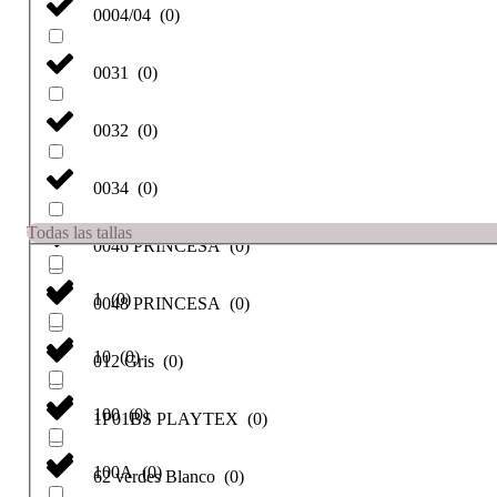
0004/04
(
0
)
0031
(
0
)
0032
(
0
)
0034
(
0
)
Todas las tallas
0046 PRINCESA
(
0
)
1
(
0
)
0048 PRINCESA
(
0
)
10
(
0
)
012 Gris
(
0
)
100
(
0
)
1P01BS PLAYTEX
(
0
)
100A
(
0
)
62 verdes Blanco
(
0
)