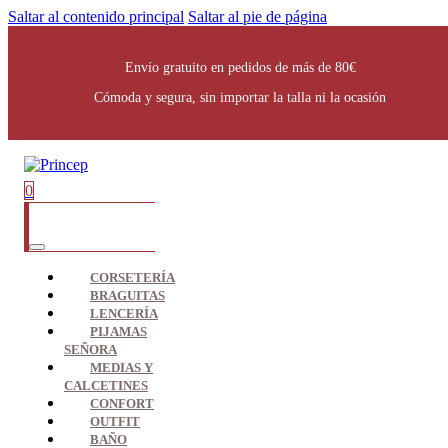
Saltar al contenido principal
Saltar al pie de página
Envío gratuito en pedidos de más de 80€
Cómoda y segura, sin importar la talla ni la ocasión
0
CORSETERÍA
BRAGUITAS
LENCERÍA
PIJAMAS
SEÑORA
MEDIAS Y
CALCETINES
CONFORT
OUTFIT
BAÑO