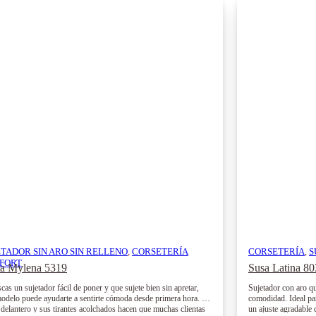
ETADOR SIN ARO SIN RELLENO
,
CORSETERÍA
CORSETERÍA
,
S
FORT
ta Mylena 5319
Susa Latina 8
cas un sujetador fácil de poner y que sujete bien sin apretar,
Sujetador con aro qu
modelo puede ayudarte a sentirte cómoda desde primera hora. Su
comodidad. Ideal par
e delantero y sus tirantes acolchados hacen que muchas clientas
un ajuste agradable