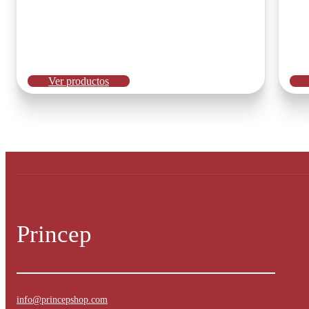
cierre frontal, ideal para entrenamientos y para mujeres que buscan
lo eli
mayor autonomía al vestirse.
Ver productos
Princep
info@princepshop.com