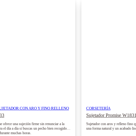
UJETADOR CON ARO Y FINO RELLENO
CORSETERÍA
033
Sujetador Promise W183
e ofrece una sujeción firme sin renunciar a la
Sujetador con aros y relleno fino 
a el día a día si buscas un pecho bien recogido y
una forma natural y un acabado liso
 durante muchas horas.