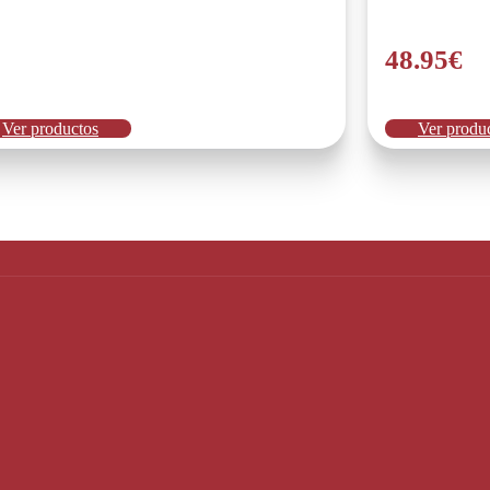
jan para el día a día.
48.95
€
Ver productos
Ver produ