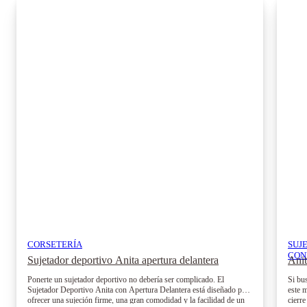
CORSETERÍA
SUJ
CON
Sujetador deportivo Anita apertura delantera
Ani
Ponerte un sujetador deportivo no debería ser complicado. El
Si bus
Sujetador Deportivo Anita con Apertura Delantera está diseñado para
este 
ofrecer una sujeción firme, una gran comodidad y la facilidad de un
cierr