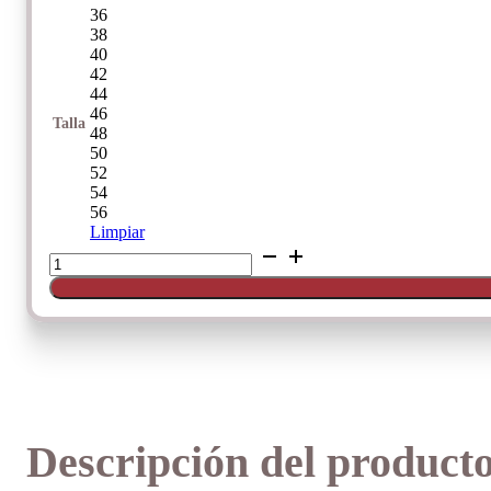
36
38
40
42
44
46
Talla
48
50
52
54
56
Limpiar
Bañador
control
foam
Onades
cantidad
Descripción del product