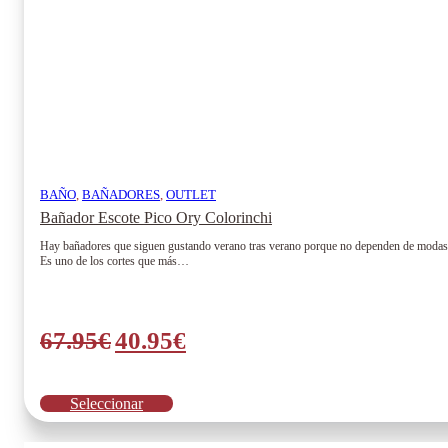
de
producto
BAÑO
,
BAÑADORES
,
OUTLET
Bañador Escote Pico Ory Colorinchi
Hay bañadores que siguen gustando verano tras verano porque no dependen de modas pa
Es uno de los cortes que más…
El
El
67.95
€
40.95
€
precio
precio
original
actual
Este
Seleccionar
era:
es:
producto
tiene