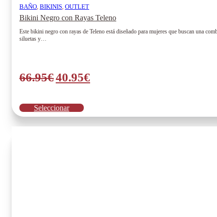
BAÑO
,
BIKINIS
,
OUTLET
Bikini Negro con Rayas Teleno
Este bikini negro con rayas de Teleno está diseñado para mujeres que buscan una combi
siluetas y…
El
El
66.95
€
40.95
€
precio
precio
original
actual
Este
Seleccionar
era:
es:
producto
tiene
66.95€.
40.95€.
múltiples
variantes.
Las
opciones
se
pueden
elegir
en
la
página