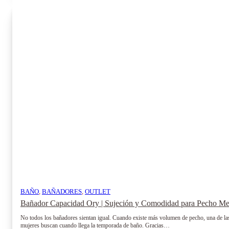
67.95€.
40.95€.
múltiples
variantes.
Las
opciones
se
pueden
elegir
en
la
página
de
producto
BAÑO
,
BAÑADORES
,
OUTLET
Bañador Capacidad Ory | Sujeción y Comodidad para Pecho Me
No todos los bañadores sientan igual. Cuando existe más volumen de pecho, una de la
mujeres buscan cuando llega la temporada de baño. Gracias…