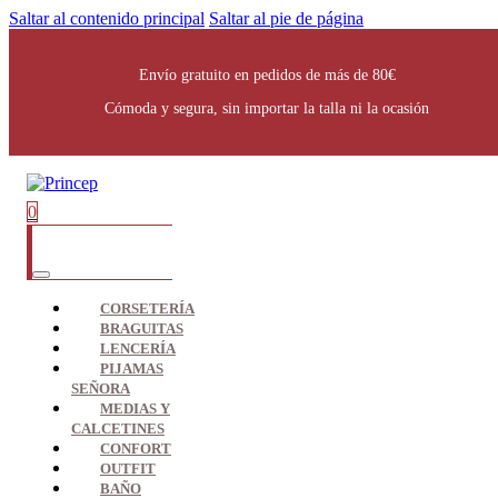
Saltar al contenido principal
Saltar al pie de página
Envío gratuito en pedidos de más de 80€
Cómoda y segura, sin importar la talla ni la ocasión
0
CORSETERÍA
BRAGUITAS
LENCERÍA
PIJAMAS
SEÑORA
MEDIAS Y
CALCETINES
CONFORT
OUTFIT
BAÑO