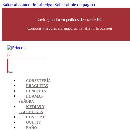
Saltar al contenido principal
Saltar al pie de página
Envío gratuito en pedidos de más de 80€
Cómoda y segura, sin importar la talla ni la ocasión
0
CORSETERÍA
BRAGUITAS
LENCERÍA
PIJAMAS
SEÑORA
MEDIAS Y
CALCETINES
CONFORT
OUTFIT
BAÑO