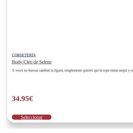
CORSETERÍA
Body Cleo de Selene
A veces no buscas cambiar tu figura, simplemente quieres que la ropa siente mejor y s
34.95
€
Este
Seleccionar
producto
tiene
múltiples