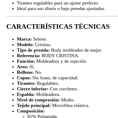
Tirantes regulables para un ajuste perfecto.
Ideal para uso diario o bajo prendas ajustadas.
CARACTERÍSTICAS TÉCNICAS
Marca:
Selene.
Modelo:
Cristina.
Tipo de prenda:
Body moldeador de mujer.
Referencia:
BODY CRISTINA.
Función:
Moldeadora y de sujeción.
Aros:
Sí.
Relleno:
No.
Copas:
Sin foam, de capacidad.
Tirantes:
Regulables.
Cierre inferior:
Con corchetes.
Espalda:
Moldeadora.
Nivel de compresión:
Medio.
Tejido principal:
Microfibra elástica.
Composición:
81% Poliamida.