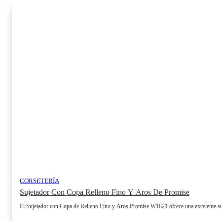
variantes.
Las
opciones
se
pueden
elegir
en
la
página
de
producto
CORSETERÍA
Sujetador Con Copa Relleno Fino Y Aros De Promise
El Sujetador con Copa de Relleno Fino y Aros Promise W1821 ofrece una excelente sujec