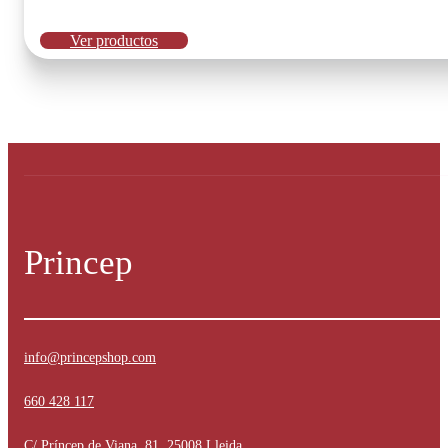
Ver productos
Princep
info@princepshop.com
660 428 117
C/ Príncep de Viana, 81, 25008 Lleida