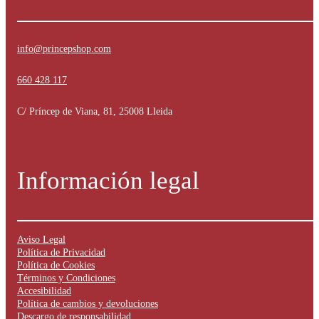
producto
info@princepshop.com
660 428 117
C/ Príncep de Viana, 81, 25008 Lleida
Información legal
Aviso Legal
Política de Privacidad
Política de Cookies
Términos y Condiciones
Accesibilidad
Política de cambios y devoluciones
Descargo de responsabilidad