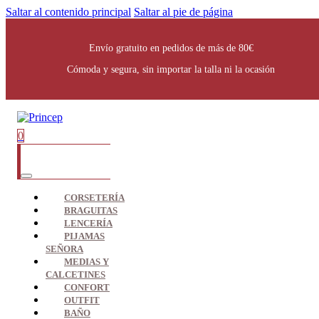
Saltar al contenido principal
Saltar al pie de página
Envío gratuito en pedidos de más de 80€
Cómoda y segura, sin importar la talla ni la ocasión
0
CORSETERÍA
BRAGUITAS
LENCERÍA
PIJAMAS
SEÑORA
MEDIAS Y
CALCETINES
CONFORT
OUTFIT
BAÑO