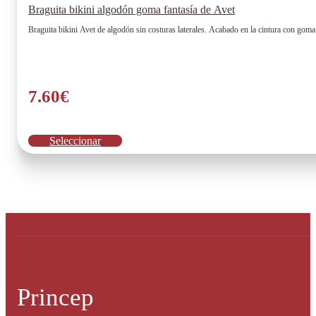
Braguita bikini algodón goma fantasía de Avet
Braguita bikini Avet de algodón sin costuras laterales. Acabado en la cintura con gom
7.60
€
Este
Seleccionar
producto
tiene
múltiples
variantes.
Las
opciones
se
pueden
elegir
en
la
Princep
página
de