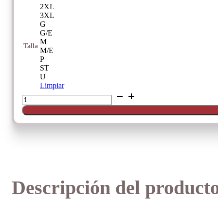
2XL
3XL
G
G/E
M
Talla
M/E
P
ST
U
Limpiar
Braguita
mini
Janira
Cotton
Band
cantidad
Descripción del product