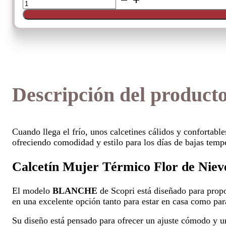
mujer
térmico
flor
de
nieve
de
Scopri
cantidad
Descripción del product
Cuando llega el frío, unos calcetines cálidos y confortabl
ofreciendo comodidad y estilo para los días de bajas temp
Calcetín Mujer Térmico Flor de Ni
El modelo
BLANCHE
de Scopri está diseñado para prop
en una excelente opción tanto para estar en casa como pa
Su diseño está pensado para ofrecer un ajuste cómodo y un