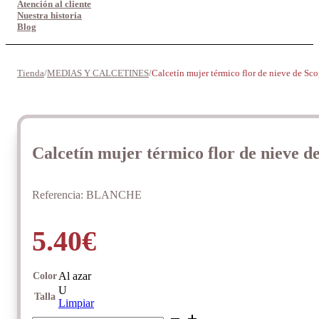
Atención al cliente
Nuestra historia
Blog
Tienda
/
MEDIAS Y CALCETINES
/
Calcetín mujer térmico flor de nieve de Sco
Calcetín mujer térmico flor de nieve d
Referencia:
BLANCHE
5.40
€
Al azar
Color
U
Talla
Limpiar
Calcetín