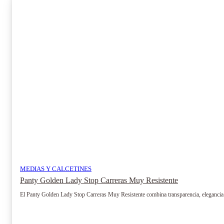
Las
opciones
se
pueden
elegir
en
la
página
de
producto
MEDIAS Y CALCETINES
Panty Golden Lady Stop Carreras Muy Resistente
El Panty Golden Lady Stop Carreras Muy Resistente combina transparencia, elegancia y u