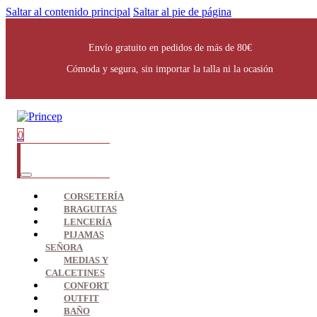
Saltar al contenido principal
Saltar al pie de página
Envío gratuito en pedidos de más de 80€
Cómoda y segura, sin importar la talla ni la ocasión
0
CORSETERÍA
BRAGUITAS
LENCERÍA
PIJAMAS
SEÑORA
MEDIAS Y
CALCETINES
CONFORT
OUTFIT
BAÑO