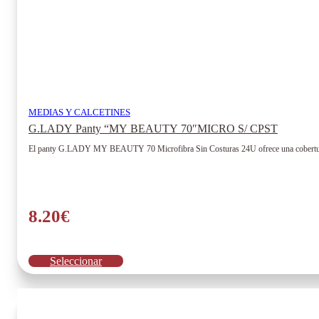
MEDIAS Y CALCETINES
G.LADY Panty “MY BEAUTY 70″MICRO S/ CPST
El panty G.LADY MY BEAUTY 70 Microfibra Sin Costuras 24U ofrece una cobertura de 
8.20
€
Este
Seleccionar
producto
tiene
múltiples
variantes.