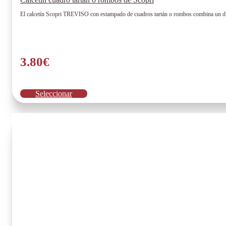
El calcetín Scopri TREVISO con estampado de cuadros tartán o rombos combina un dise
3.80
€
Este
Seleccionar
producto
tiene
múltiples
variantes.
Las
opciones
se
pueden
elegir
en
la
página
de
producto