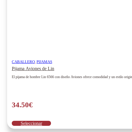
página
de
producto
CABALLERO
,
PIJAMAS
Pijama Aviones de Lin
El pijama de hombre Lin 6566 con diseño Aviones ofrece comodidad y un estilo original
34.50
€
Este
Seleccionar
producto