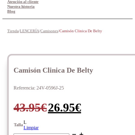
Atención al cliente
Nuestra historia
Blog
Tienda
/
LENCERÍA
/
Camisones
/
Camisón Clinica De Belty
Camisón Clinica De Belty
Referencia:
24V-0596J-25
El
El
43.95
€
26.95
€
precio
precio
L
Talla
Limpiar
Camisón