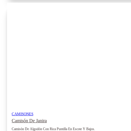
tiene
múltiples
variantes.
Las
opciones
se
pueden
elegir
en
la
página
de
producto
CAMISONES
Camisón De Janira
Camisón De Algodón Con Rica Puntilla En Escote Y Bajos.