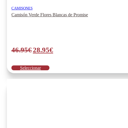
CAMISONES
Camisón Verde Flores Blancas de Promise
El
El
46.95
€
28.95
€
precio
precio
original
actual
Este
Seleccionar
era:
es:
producto
tiene
46.95€.
28.95€.
múltiples
variantes.
Las
opciones
se
pueden
elegir
en
la