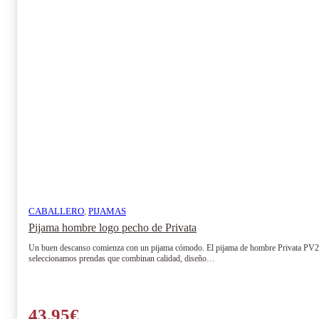
CABALLERO
,
PIJAMAS
Pijama hombre logo pecho de Privata
Un buen descanso comienza con un pijama cómodo. El pijama de hombre Privata PV25304
seleccionamos prendas que combinan calidad, diseño…
43.95
€