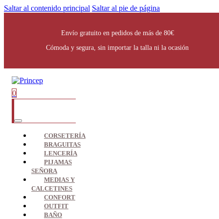
Saltar al contenido principal
Saltar al pie de página
Envío gratuito en pedidos de más de 80€
Cómoda y segura, sin importar la talla ni la ocasión
0
CORSETERÍA
BRAGUITAS
LENCERÍA
PIJAMAS
SEÑORA
MEDIAS Y
CALCETINES
CONFORT
OUTFIT
BAÑO