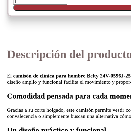
original
actual
Clinica
De
era:
es:
Belty
cantidad
43.95€.
26.95€.
Descripción del product
El
camisón de clínica para hombre Belty 24V-0596J-25
diseño amplio y funcional facilita el movimiento y propor
Comodidad pensada para cada mome
Gracias a su corte holgado, este camisón permite vestir c
convalecencia o simplemente buscan una alternativa cómo
Un diseño práctico y funcional