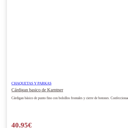
pueden
elegir
en
la
página
de
producto
CHAQUETAS Y PARKAS
Cárdigan basico de Karntner
Cárdigan básico de punto fino con bolsillos frontales y cierre de botones. Confeccion
40.95
€