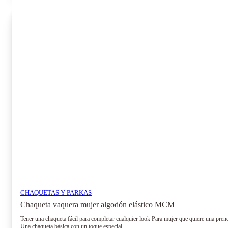
múltiples
variantes.
Las
opciones
se
pueden
elegir
en
la
página
de
producto
CHAQUETAS Y PARKAS
Chaqueta vaquera mujer algodón elástico MCM
Tener una chaqueta fácil para completar cualquier look Para mujer que quiere una pre
Una chaqueta básica con un toque especial