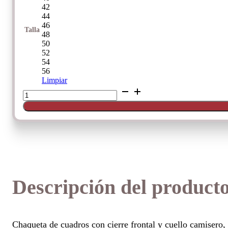
42
44
46
Talla
48
50
52
54
56
Limpiar
Chaqueta
de
cuadros
con
cierre
frontal
de
Karntner
cantidad
Descripción del product
Chaqueta de cuadros con cierre frontal y cuello camisero,