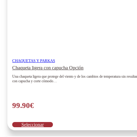
CHAQUETAS Y PARKAS
Chaqueta ligera con capucha Opción
Una chaqueta ligera que protege del viento y de los cambios de temperatura sin resultar
con capucha y corte cómodo…
99.90
€
Este
Seleccionar
producto
tiene