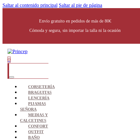
Saltar al contenido principal
Saltar al pie de página
Envío gratuito en pedidos de más de 80€
Cómoda y segura, sin importar la talla ni la ocasión
0
CORSETERÍA
BRAGUITAS
LENCERÍA
PIJAMAS
SEÑORA
MEDIAS Y
CALCETINES
CONFORT
OUTFIT
BAÑO