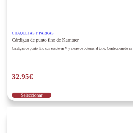
CHAQUETAS Y PARKAS
Cárdigan de punto fino de Karntner
Cárdigan de punto fino con escote en V y cierre de botones al tono. Confeccionado en
32.95
€
Este
Seleccionar
producto
tiene
múltiples
variantes.
Las
opciones
se