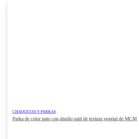
variantes.
Las
opciones
se
pueden
elegir
en
la
página
de
producto
CHAQUETAS Y PARKAS
Parka de color pato con diseño sutil de textura vegetal de MCM