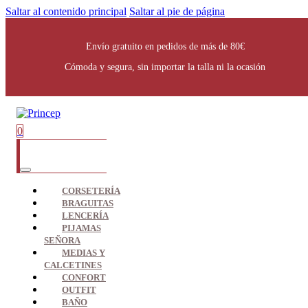
Saltar al contenido principal
Saltar al pie de página
Envío gratuito en pedidos de más de 80€
Cómoda y segura, sin importar la talla ni la ocasión
0
CORSETERÍA
BRAGUITAS
LENCERÍA
PIJAMAS
SEÑORA
MEDIAS Y
CALCETINES
CONFORT
OUTFIT
BAÑO