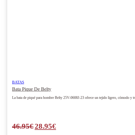
elegir
en
la
página
de
producto
BATAS
Bata Pique De Belty
La bata de piqué para hombre Belty 25V-0608J-23 ofrece un tejido ligero, cómodo y tra
El
El
46.95
€
28.95
€
precio
precio