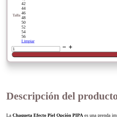
42
44
46
Talla
48
50
52
54
56
Limpiar
Chaqueta
efecto
piel
Opción
cantidad
Descripción del product
La
Chaqueta Efecto Piel Opción PIPA
es una prenda imp