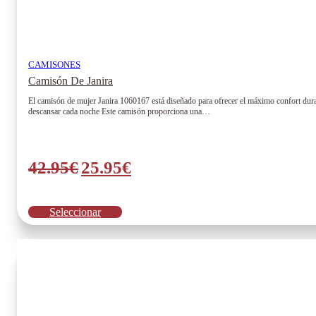
CAMISONES
Camisón De Janira
El camisón de mujer Janira 1060167 está diseñado para ofrecer el máximo confort durant
descansar cada noche Este camisón proporciona una…
El
El
42.95
€
25.95
€
precio
precio
original
actual
Este
Seleccionar
era:
es:
producto
tiene
42.95€.
25.95€.
múltiples
variantes.
Las
opciones
se
pueden