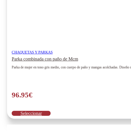
CHAQUETAS Y PARKAS
Parka combinada con paño de Mcm
Parka de mujer en tono gris medio, con cuerpo de paño y mangas acolchadas. Diseño mo
96.95
€
Este
Seleccionar
producto
tiene
múltiples