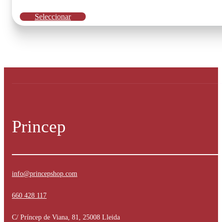
original
actual
Este
Seleccionar
era:
es:
producto
tiene
46.95€.
28.95€.
múltiples
variantes.
Las
opciones
se
pueden
elegir
en
la
Princep
página
de
producto
info@princepshop.com
660 428 117
C/ Príncep de Viana, 81, 25008 Lleida