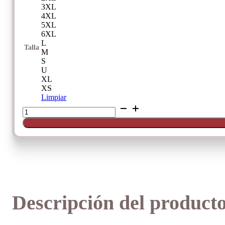
3XL
4XL
5XL
6XL
L
Talla
M
S
U
XL
XS
Limpiar
Braguita
control
high
maxi
perfect
curves
de
Janira
cantidad
Descripción del product