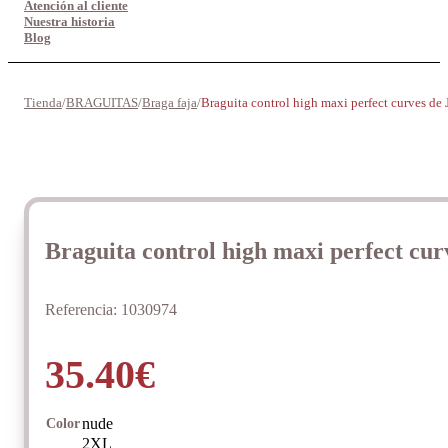
Atención al cliente
Nuestra historia
Blog
Tienda
/
BRAGUITAS
/
Braga faja
/
Braguita control high maxi perfect curves de 
Braguita control high maxi perfect cur
Referencia:
1030974
35.40
€
nude
Color
2XL