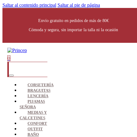
Saltar al contenido principal
Saltar al pie de página
Envío gratuito en pedidos de más de 80€
Cómoda y segura, sin importar la talla ni la ocasión
0
CORSETERÍA
BRAGUITAS
LENCERÍA
PIJAMAS
SEÑORA
MEDIAS Y
CALCETINES
CONFORT
OUTFIT
BAÑO