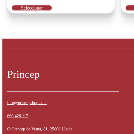
Este
Seleccionar
producto
tiene
múltiples
variantes.
Las
opciones
se
pueden
elegir
en
la
Princep
página
de
producto
info@princepshop.com
660 428 117
C/ Príncep de Viana, 81, 25008 Lleida