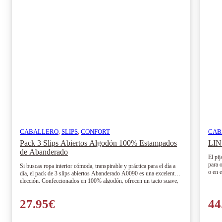
CABALLERO
,
SLIPS
,
CONFORT
CAB
Pack 3 Slips Abiertos Algodón 100% Estampados
LIN 
de Abanderado
El pi
para 
Si buscas ropa interior cómoda, transpirable y práctica para el día a
o en e
día, el pack de 3 slips abiertos Abanderado A0090 es una excelente
indica
elección. Confeccionados en 100% algodón, ofrecen un tacto suave,
una buena transpiración y una abertura frontal que aporta mayor
comodidad en el uso diario.
27.95
€
44