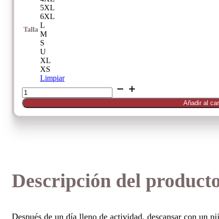
5XL
6XL
L
Talla
M
S
U
XL
XS
Limpiar
Pijama
de
Añadir al car
Ungaro
cantidad
Descripción del product
Después de un día lleno de actividad, descansar con un p