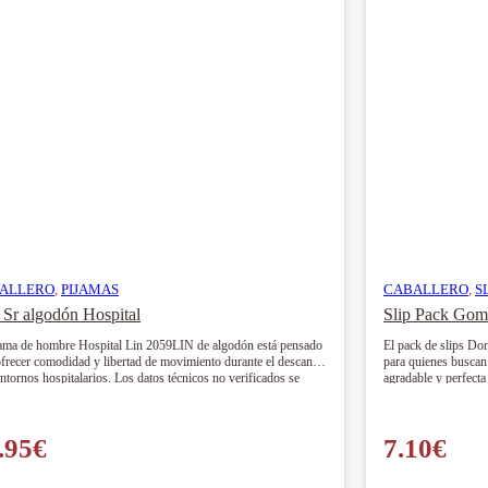
ALLERO
,
PIJAMAS
CABALLERO
,
S
Sr algodón Hospital
jama de hombre Hospital Lin 2059LIN de algodón está pensado
El pack de slips D
ofrecer comodidad y libertad de movimiento durante el descanso
para quienes buscan
ntornos hospitalarios. Los datos técnicos no verificados se
agradable y perfecta 
n como [Verificar dato] para garantizar una información fiable.
.95
€
7.10
€