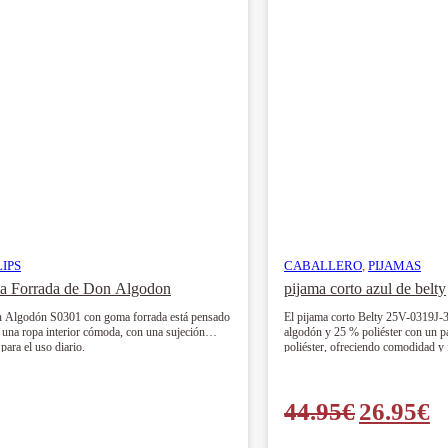
LIPS
CABALLERO
,
PIJAMAS
Slip Pack Goma Forrada de Don Algodon
pijama corto azul de belty
on Algodón S0301 con goma forrada está pensado
El pijama corto Belty 25V-0319J-
 una ropa interior cómoda, con una sujeción
algodón y 25 % poliéster con un 
para el uso diario.
poliéster, ofreciendo comodidad y 
El
E
44.95
€
26.95
€
precio
p