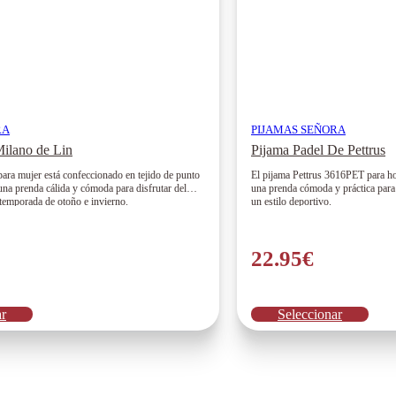
RA
PIJAMAS SEÑORA
ilano de Lin
Pijama Padel De Pettrus
para mujer está confeccionado en tejido de punto
El pijama Pettrus 3616PET para ho
na prenda cálida y cómoda para disfrutar del
una prenda cómoda y práctica para 
 temporada de otoño e invierno.
un estilo deportivo.
22.95
€
Este
Este
ar
Seleccionar
producto
prod
tiene
tiene
múltiples
múlti
variantes.
varia
Las
Las