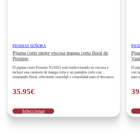
PIJAMAS SEÑORA
PIJ
Pijama corto mujer viscosa manga corta floral de
Pija
Promise
Van
El pijama corto Promise N21052 está confeccionado en viscosa e
El pi
incluye una camiseta de manga corta y un pantalón corto con
con u
estampado floral, ofreciendo suavidad y comodidad para el descanso.
para 
35.95
€
39
Este
Seleccionar
producto
tiene
múltiples
variantes.
Las