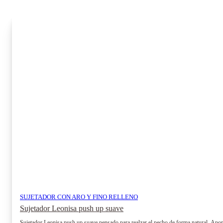
SUJETADOR CON ARO Y FINO RELLENO
Sujetador Leonisa push up suave
Sujetador Leonisa push up suave pensado para realzar el pecho de forma natural. Aport