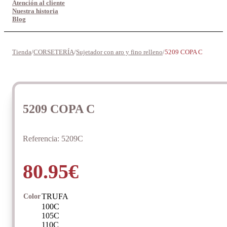
Atención al cliente
Nuestra historia
Blog
Tienda
/
CORSETERÍA
/
Sujetador con aro y fino relleno
/
5209 COPA C
5209 COPA C
Referencia:
5209C
80.95
€
TRUFA
Color
100C
105C
110C