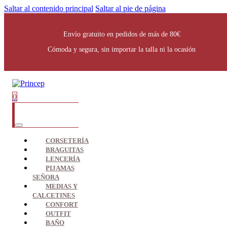
Saltar al contenido principal
Saltar al pie de página
Envío gratuito en pedidos de más de 80€
Cómoda y segura, sin importar la talla ni la ocasión
0
CORSETERÍA
BRAGUITAS
LENCERÍA
PIJAMAS
SEÑORA
MEDIAS Y
CALCETINES
CONFORT
OUTFIT
BAÑO