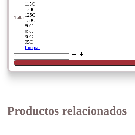
115C
120C
125C
Talla
130C
80C
85C
90C
95C
Limpiar
5209
COPA
C
cantidad
Productos relacionados