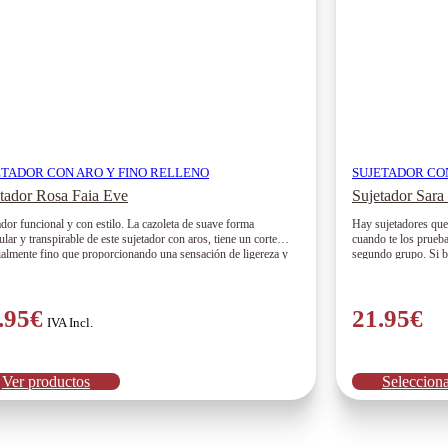
ETADOR CON ARO Y FINO RELLENO
SUJETADOR CO
tador Rosa Faia Eve
Sujetador Sara
ador funcional y con estilo. La cazoleta de suave forma
Hay sujetadores que
ular y transpirable de este sujetador con aros, tiene un corte
cuando te los prueba
ialmente fino que proporcionando una sensación de ligereza y
segundo grupo. Si b
ción sin igual. Combinado en tul de refuerzo con dibujo de
forma natural y la c
 y un bonito lazo en el escote, el sujetador Eve se convierte
durante todo el día,
.95
€
21.95
€
IVA Incl.
Ver productos
Seleccion