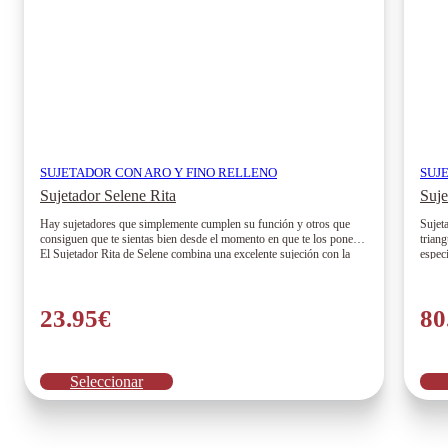
SUJETADOR CON ARO Y FINO RELLENO
SUJ
Sujetador Selene Rita
Suje
Hay sujetadores que simplemente cumplen su función y otros que
Sujet
consiguen que te sientas bien desde el momento en que te los pones.
triang
El Sujetador Rita de Selene combina una excelente sujeción con la
espec
delicadeza del tul y el encaje para que disfrutes de comodidad y
sujec
elegancia todos los días.
rombos
en…
23.95
€
80
Este
Seleccionar
producto
tiene
múltiples