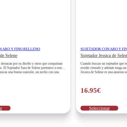
N ARO Y FINO RELLENO
SUJETADOR CON ARO Y FI
 de Selene
Sujetador Jessica de Sele
 destacan por su diseño y otros que conquistan
Cuando buscas un sujetador que rea
s. El Sujetador Sara de Selene pertenece a este
resulte cómodo y además tenga un d
uscas una buena sujeción, un pecho con una
Jessica de Selene es una apuesta 
omodidad necesaria para olvidarte del sujetador
acompañarte cada día con una excel
 este modelo puede ser justo lo que…
16.95
€
Este
Este
ar
Seleccionar
producto
prod
tiene
tiene
múltiples
múlti