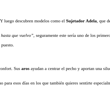
o. Y luego descubren modelos como el
Sujetador Adela
, que d
 hasta que vuelvo”
, seguramente este sería uno de los primer
 puesto.
confort. Sus
aros
ayudan a centrar el pecho y aportan una silu
o para esos días en los que también quieres sentirte especial