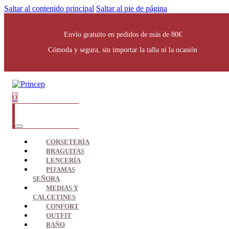
Saltar al contenido principal
Saltar al pie de página
Envío gratuito en pedidos de más de 80€
Cómoda y segura, sin importar la talla ni la ocasión
0
CORSETERÍA
BRAGUITAS
LENCERÍA
PIJAMAS
SEÑORA
MEDIAS Y
CALCETINES
CONFORT
OUTFIT
BAÑO