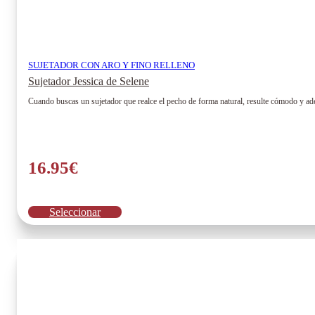
SUJETADOR CON ARO Y FINO RELLENO
Sujetador Jessica de Selene
Cuando buscas un sujetador que realce el pecho de forma natural, resulte cómodo y ad
16.95
€
Este
Seleccionar
producto
tiene
múltiples
variantes.
Las
opciones
se
pueden