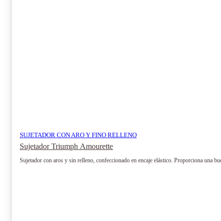
elegir
en
la
página
de
producto
SUJETADOR CON ARO Y FINO RELLENO
Sujetador Triumph Amourette
Sujetador con aros y sin relleno, confeccionado en encaje elástico. Proporciona una bue