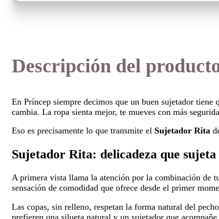
tiene
múltiples
variantes.
Las
opciones
se
pueden
Descripción del product
elegir
en
la
página
En Príncep siempre decimos que un buen sujetador tiene qu
de
producto
cambia. La ropa sienta mejor, te mueves con más seguridad 
Eso es precisamente lo que transmite el
Sujetador Rita
de
Sujetador Rita: delicadeza que sujeta
A primera vista llama la atención por la combinación de t
sensación de comodidad que ofrece desde el primer mome
Las copas, sin relleno, respetan la forma natural del pec
prefieren una silueta natural y un sujetador que acompañe 