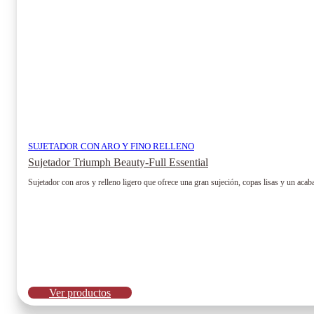
página
de
producto
SUJETADOR CON ARO Y FINO RELLENO
Sujetador Triumph Beauty-Full Essential
Sujetador con aros y relleno ligero que ofrece una gran sujeción, copas lisas y un acaba
Ver productos