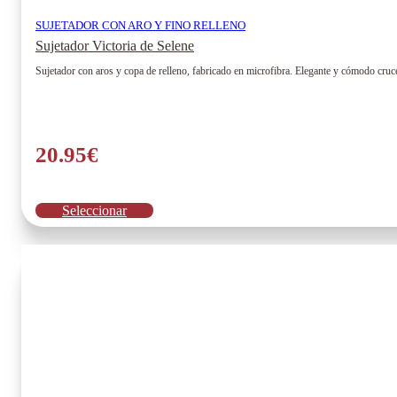
SUJETADOR CON ARO Y FINO RELLENO
Sujetador Victoria de Selene
Sujetador con aros y copa de relleno, fabricado en microfibra. Elegante y cómodo cruce
20.95
€
Este
Seleccionar
producto
tiene
múltiples
variantes.
Las
opciones
se
pueden
elegir
en
la