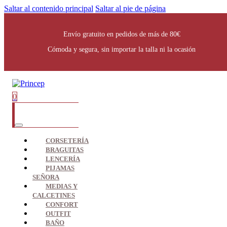
Saltar al contenido principal
Saltar al pie de página
Envío gratuito en pedidos de más de 80€
Cómoda y segura, sin importar la talla ni la ocasión
0
CORSETERÍA
BRAGUITAS
LENCERÍA
PIJAMAS
SEÑORA
MEDIAS Y
CALCETINES
CONFORT
OUTFIT
BAÑO