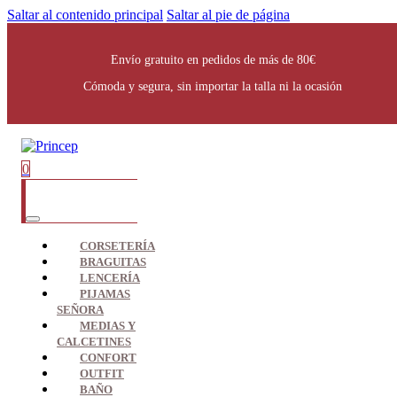
Saltar al contenido principal
Saltar al pie de página
Envío gratuito en pedidos de más de 80€
Cómoda y segura, sin importar la talla ni la ocasión
0
CORSETERÍA
BRAGUITAS
LENCERÍA
PIJAMAS
SEÑORA
MEDIAS Y
CALCETINES
CONFORT
OUTFIT
BAÑO