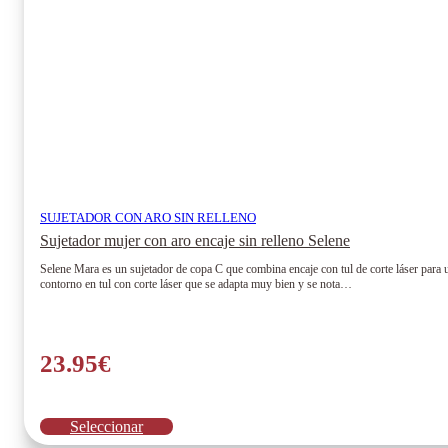
página
de
producto
SUJETADOR CON ARO SIN RELLENO
Sujetador mujer con aro encaje sin relleno Selene
Selene Mara es un sujetador de copa C que combina encaje con tul de corte láser para un
contorno en tul con corte láser que se adapta muy bien y se nota…
23.95
€
Este
Seleccionar
producto