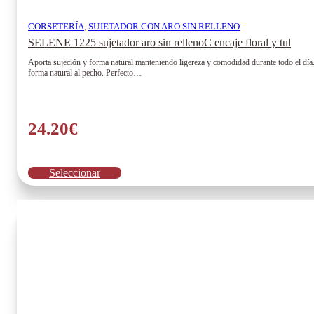
CORSETERÍA
,
SUJETADOR CON ARO SIN RELLENO
SELENE 1225 sujetador aro sin rellenoC encaje floral y tul
Aporta sujeción y forma natural manteniendo ligereza y comodidad durante todo el día.
forma natural al pecho. Perfecto…
24.20
€
Este
Seleccionar
producto
tiene
múltiples
variantes.
Las
opciones
se
pueden
elegir
en
la