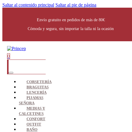
Saltar al contenido principal
Saltar al pie de página
Envío gratuito en pedidos de más de 80€
Cómoda y segura, sin importar la talla ni la ocasión
0
CORSETERÍA
BRAGUITAS
LENCERÍA
PIJAMAS
SEÑORA
MEDIAS Y
CALCETINES
CONFORT
OUTFIT
BAÑO