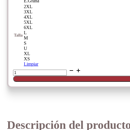
E.Grana
2XL
3XL
4XL
5XL
6XL
L
Talla
M
S
U
XL
XS
Limpiar
Surtido
Standard
Slip
"Pack
Duo"
De
Avet
cantidad
Descripción del product