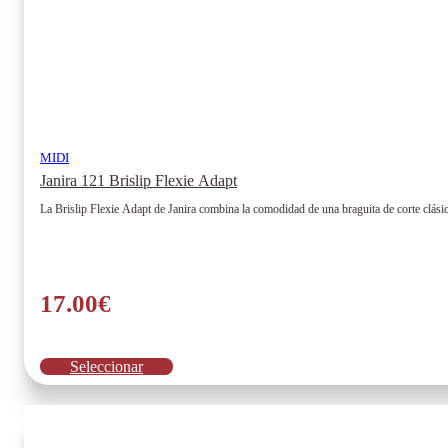
MIDI
Janira 121 Brislip Flexie Adapt
La Brislip Flexie Adapt de Janira combina la comodidad de una braguita de corte clásico
17.00
€
Este
Seleccionar
producto
tiene
múltiples
variantes.