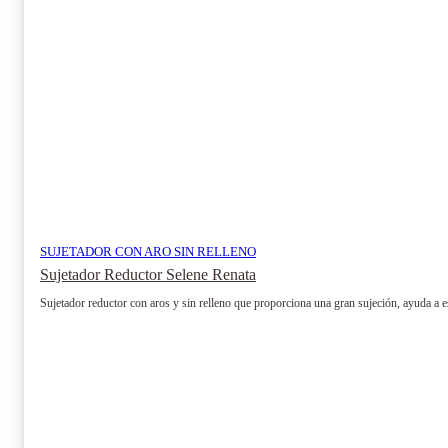
en
la
página
de
producto
SUJETADOR CON ARO SIN RELLENO
Sujetador Reductor Selene Renata
Sujetador reductor con aros y sin relleno que proporciona una gran sujeción, ayuda a est