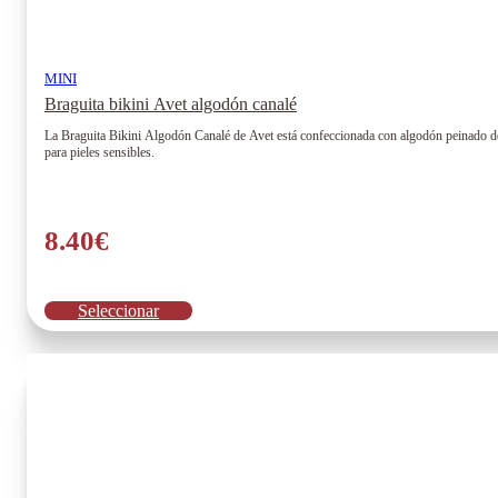
MINI
Braguita bikini Avet algodón canalé
La Braguita Bikini Algodón Canalé de Avet está confeccionada con algodón peinado de ta
para pieles sensibles.
8.40
€
Este
Seleccionar
producto
tiene
múltiples
variantes.
Las
opciones
se
pueden
elegir