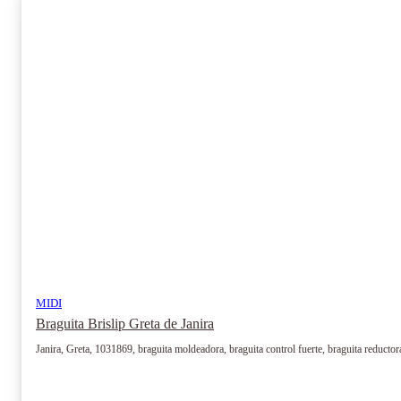
Las
opciones
se
pueden
elegir
en
la
página
de
producto
MIDI
Braguita Brislip Greta de Janira
Janira, Greta, 1031869, braguita moldeadora, braguita control fuerte, braguita reductora,