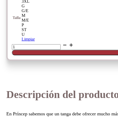
3XL
G
G/E
M
Talla
M/E
P
ST
U
Limpiar
Tanga
Janira
Greta
cantidad
Descripción del product
En Príncep sabemos que un tanga debe ofrecer mucho más 