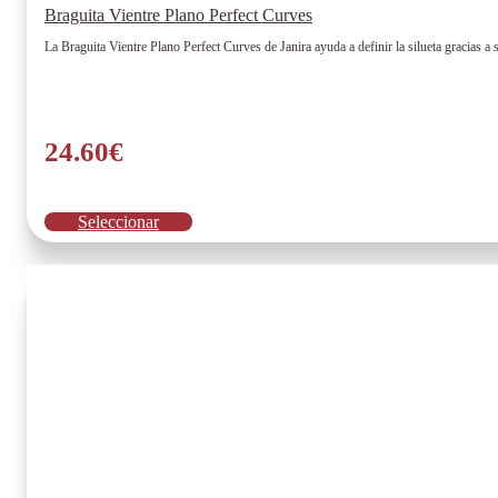
Braguita Vientre Plano Perfect Curves
La Braguita Vientre Plano Perfect Curves de Janira ayuda a definir la silueta gracias a 
24.60
€
Este
Seleccionar
producto
tiene
múltiples
variantes.
Las
opciones
se
pueden
elegir
en
la
página
de