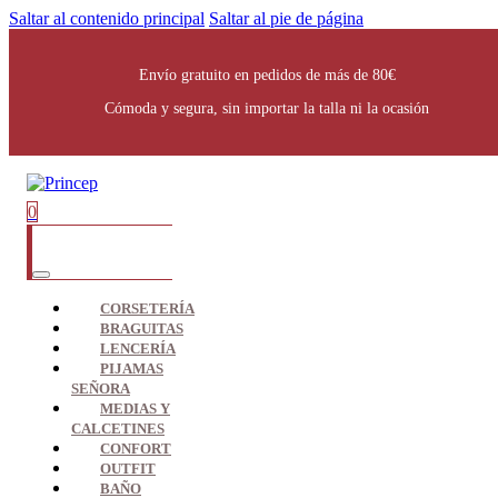
Saltar al contenido principal
Saltar al pie de página
Envío gratuito en pedidos de más de 80€
Cómoda y segura, sin importar la talla ni la ocasión
0
CORSETERÍA
BRAGUITAS
LENCERÍA
PIJAMAS
SEÑORA
MEDIAS Y
CALCETINES
CONFORT
OUTFIT
BAÑO