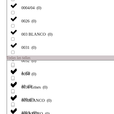
0004/04
(
0
)
0026
(
0
)
003 BLANCO
(
0
)
0031
(
0
)
Todas las tallas
0032
(
0
)
1
(
0
)
0034
(
0
)
10
(
0
)
0034 Grises
(
0
)
100
(
0
)
003BLANCO
(
0
)
100A
(
0
)
004 NEGRO
(
0
)