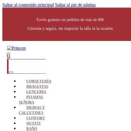
Saltar al contenido principal
Saltar al pie de página
Envío gratuito en pedidos de más de 80€
Cómoda y segura, sin importar la talla ni la ocasión
0
CORSETERÍA
BRAGUITAS
LENCERÍA
PIJAMAS
SEÑORA
MEDIAS Y
CALCETINES
CONFORT
OUTFIT
BAÑO