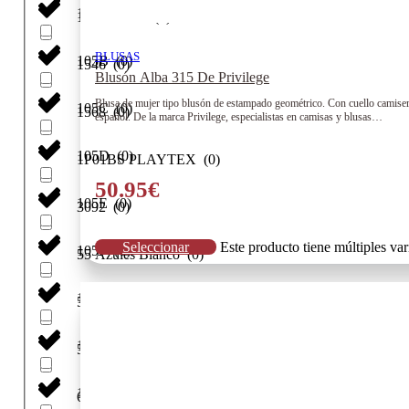
105A
(
0
)
107 rs smart
(
0
)
BLUSAS
105B
(
0
)
1546
(
0
)
Blusón Alba 315 De Privilege
Blusa de mujer tipo blusón de estampado geométrico. Con cuello camisero
105C
(
0
)
1568
(
0
)
español. De la marca Privilege, especialistas en camisas y blusas…
105D
(
0
)
1P01BS PLAYTEX
(
0
)
50.95
€
105E
(
0
)
3092
(
0
)
Seleccionar
Este producto tiene múltiples va
105F
(
0
)
55 Azules Blanco
(
0
)
105G
(
0
)
55Marino
(
0
)
105H
(
0
)
56Ng
(
0
)
11
(
0
)
62 verdes Blanco
(
0
)