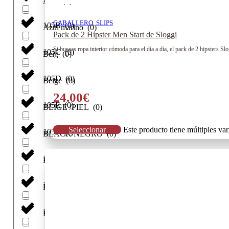
Azul
(
0
)
CABALLERO
,
SLIPS
105B
(
0
)
Azul marino
(
0
)
Pack de 2 Hipster Men Start de Sloggi
Si buscas ropa interior cómoda para el día a día, el pack de 2 hipsters Sl
105C
(
0
)
Beig
(
0
)
105D
(
0
)
Beige
(
0
)
24.00
€
105E
(
0
)
BEIGE /PIEL
(
0
)
Seleccionar
Este producto tiene múltiples va
105F
(
0
)
BLACK/NEGRO
(
0
)
105G
(
0
)
Blanco
(
0
)
105H
(
0
)
Botella
(
0
)
11
(
0
)
Bronceado Suave
(
0
)