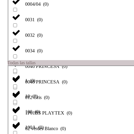
0004/04
(
0
)
0031
(
0
)
0032
(
0
)
0034
(
0
)
Todas las tallas
0046 PRINCESA
(
0
)
1
(
0
)
0048 PRINCESA
(
0
)
10
(
0
)
012 Gris
(
0
)
100
(
0
)
1P01BS PLAYTEX
(
0
)
100A
(
0
)
62 verdes Blanco
(
0
)