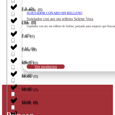
2-S
(
0
)
Lavanda
(
0
)
SUJETADOR CON ARO SIN RELLENO
Sujetador con aro sin relleno Selene Vera
2XL
(
0
)
Lido
(
0
)
Sujetador con aro sin relleno de Selene, pensado para mujeres que buscan 
3
(
0
)
Lila
(
0
)
3-M
(
0
)
Lima
(
0
)
3/S
(
0
)
M003
(
0
)
Ver productos
32
(
0
)
M004
(
0
)
34
(
0
)
M006
(
0
)
35/38
(
0
)
M008
(
0
)