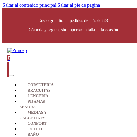
Saltar al contenido principal
Saltar al pie de página
Envío gratuito en pedidos de más de 80€
Cómoda y segura, sin importar la talla ni la ocasión
0
CORSETERÍA
BRAGUITAS
LENCERÍA
PIJAMAS
SEÑORA
MEDIAS Y
CALCETINES
CONFORT
OUTFIT
BAÑO