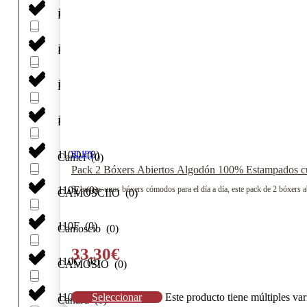
110
(
0
)
BRONZE ?
(
0
)
110A
(
0
)
Bronzer
(
0
)
110B
(
0
)
Bruma
(
0
)
110C
(
0
)
Burdeos
(
0
)
110D
(
0
)
SLIPS
Camel
(
0
)
Pack 2 Bóxers Abiertos Algodón 100% Estampados c
110E
(
0
)
Si buscas unos bóxers cómodos para el día a día, este pack de 2 bóxers 
CAMOSCIIO
(
0
)
110F
(
0
)
Camoscio
(
0
)
33.30
€
110G
(
0
)
CAMOSIO
(
0
)
110H
(
0
)
Seleccionar
Este producto tiene múltiples va
Canard
(
0
)