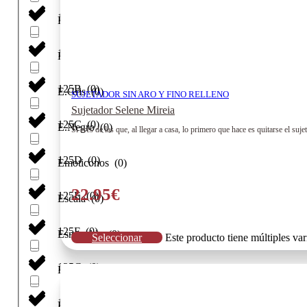
120H
(
0
)
E. Verde
(
0
)
125
(
0
)
E.Grana
(
0
)
125B
(
0
)
E.Gris
(
0
)
SUJETADOR SIN ARO Y FINO RELLENO
Sujetador Selene Mireia
125C
(
0
)
E.Negro
(
0
)
Si eres de las que, al llegar a casa, lo primero que hace es quitarse el 
125D
(
0
)
Emoticonos
(
0
)
22.95
€
125E
(
0
)
Escala
(
0
)
125F
(
0
)
Esmeralda
(
0
)
Seleccionar
Este producto tiene múltiples va
125G
(
0
)
Estampado
(
0
)
125H
(
0
)
Estrellas
(
0
)