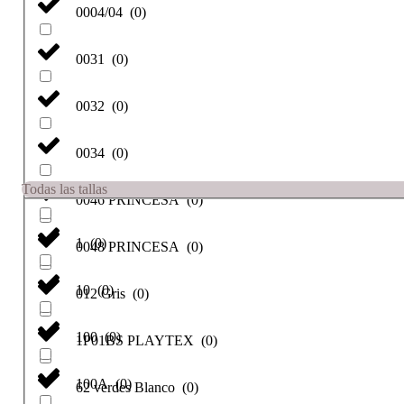
0004/04
(
0
)
0031
(
0
)
0032
(
0
)
0034
(
0
)
Todas las tallas
0046 PRINCESA
(
0
)
1
(
0
)
0048 PRINCESA
(
0
)
10
(
0
)
012 Gris
(
0
)
100
(
0
)
1P01BS PLAYTEX
(
0
)
100A
(
0
)
62 verdes Blanco
(
0
)