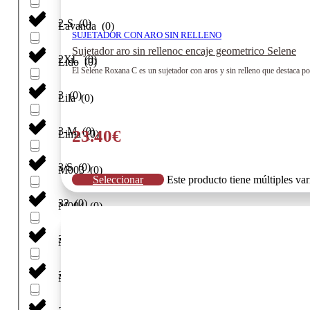
2-S
(
0
)
Lavanda
(
0
)
SUJETADOR CON ARO SIN RELLENO
Sujetador aro sin rellenoc encaje geometrico Selene
2XL
(
0
)
Lido
(
0
)
El Selene Roxana C es un sujetador con aros y sin relleno que destaca por
3
(
0
)
Lila
(
0
)
3-M
(
0
)
23.40
€
Lima
(
0
)
3/S
(
0
)
M003
(
0
)
Seleccionar
Este producto tiene múltiples va
32
(
0
)
M004
(
0
)
34
(
0
)
M006
(
0
)
35/38
(
0
)
M008
(
0
)