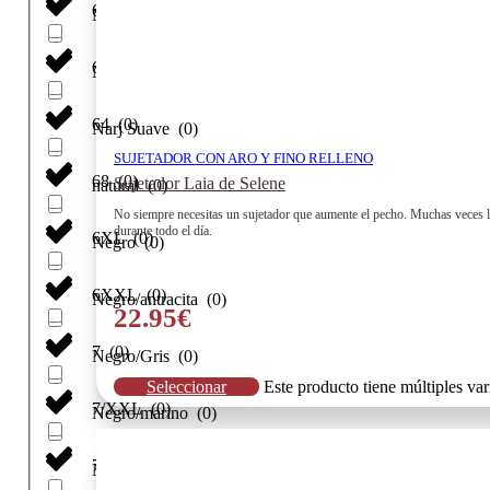
6/XL
(
0
)
Multicolor
(
0
)
60
(
0
)
Naranja
(
0
)
64
(
0
)
Narj Suave
(
0
)
SUJETADOR CON ARO Y FINO RELLENO
68
(
0
)
Sujetador Laia de Selene
natural
(
0
)
No siempre necesitas un sujetador que aumente el pecho. Muchas veces lo
durante todo el día.
6XL
(
0
)
Negro
(
0
)
6XXL
(
0
)
Negro/antracita
(
0
)
22.95
€
7
(
0
)
Negro/Gris
(
0
)
Seleccionar
Este producto tiene múltiples va
7/XXL
(
0
)
Negro/marino
(
0
)
70
(
0
)
Negro/Verde
(
0
)