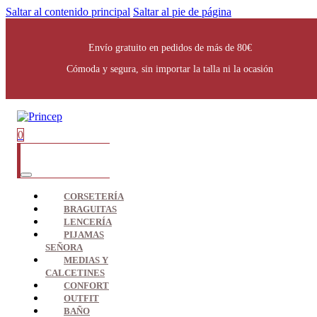
Saltar al contenido principal
Saltar al pie de página
Envío gratuito en pedidos de más de 80€
Cómoda y segura, sin importar la talla ni la ocasión
0
CORSETERÍA
BRAGUITAS
LENCERÍA
PIJAMAS
SEÑORA
MEDIAS Y
CALCETINES
CONFORT
OUTFIT
BAÑO