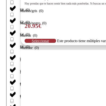
Hay prendas que te hacen sentir bien nada más ponértelas. Si buscas un s
50
(
0
)
Marino/gris
(
0
)
52
(
0
)
Marino/negro
(
0
)
20.95
€
54
(
0
)
Marron
(
0
)
Seleccionar
Este producto tiene múltiples va
56
(
0
)
Marrone
(
0
)
58
(
0
)
Melon
(
0
)
5XL
(
0
)
Miele
(
0
)
6
(
0
)
Moda
(
0
)
6-XXL
(
0
)
MORO
(
0
)