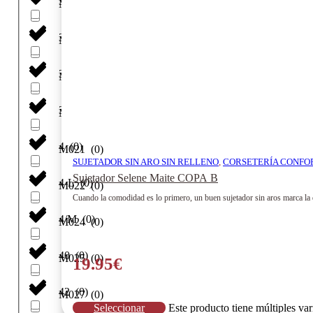
36
(
0
)
M013
(
0
)
38
(
0
)
M013/Z9
(
0
)
39/42
(
0
)
M020
(
0
)
3XL
(
0
)
M020/P9
(
0
)
4
(
0
)
M021
(
0
)
SUJETADOR SIN ARO SIN RELLENO
,
CORSETERÍA CONFO
Sujetador Selene Maite COPA B
4-L
(
0
)
M022
(
0
)
Cuando la comodidad es lo primero, un buen sujetador sin aros marca la di
4/M
(
0
)
M024
(
0
)
40
(
0
)
M025
(
0
)
19.95
€
42
(
0
)
M027
(
0
)
Seleccionar
Este producto tiene múltiples va