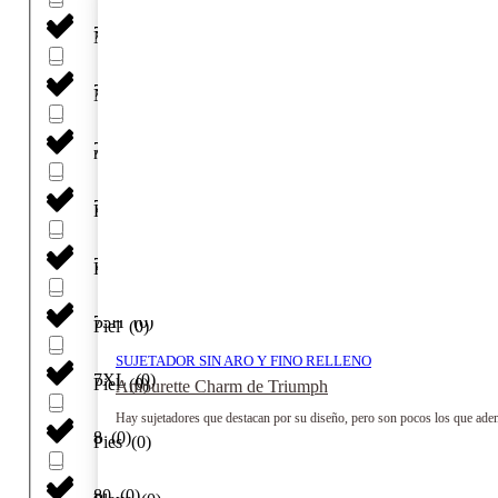
70A
(
0
)
Nilo
(
0
)
72
(
0
)
NO EXISTE
(
0
)
75
(
0
)
nude
(
0
)
75A
(
0
)
P01BT PLAYTEX
(
0
)
75B
(
0
)
Petalo
(
0
)
75H
(
0
)
Piel
(
0
)
SUJETADOR SIN ARO Y FINO RELLENO
7XL
(
0
)
Piel
(
0
)
Amourette Charm de Triumph
Hay sujetadores que destacan por su diseño, pero son pocos los que ade
8
(
0
)
Pies
(
0
)
80
(
0
)