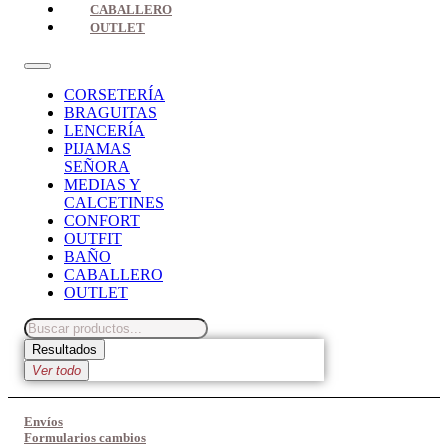
CABALLERO
OUTLET
CORSETERÍA
BRAGUITAS
LENCERÍA
PIJAMAS
SEÑORA
MEDIAS Y
CALCETINES
CONFORT
OUTFIT
BAÑO
CABALLERO
OUTLET
Search
...
Resultados
Ver todo
Envíos
Formularios cambios