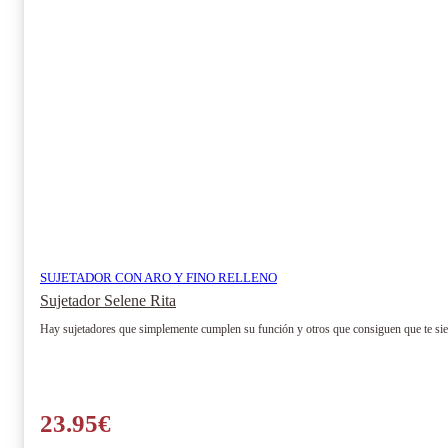
pueden
elegir
en
la
página
de
producto
SUJETADOR CON ARO Y FINO RELLENO
Sujetador Selene Rita
Hay sujetadores que simplemente cumplen su función y otros que consiguen que te sient
23.95
€