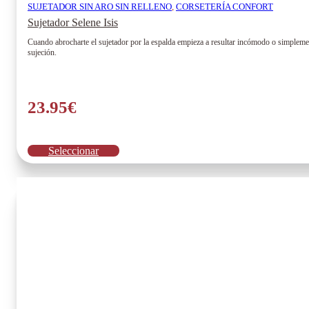
SUJETADOR SIN ARO SIN RELLENO
,
CORSETERÍA CONFORT
Sujetador Selene Isis
Cuando abrocharte el sujetador por la espalda empieza a resultar incómodo o simplement
sujeción.
23.95
€
Este
Seleccionar
producto
tiene
múltiples
variantes.
Las
opciones
se
pueden
elegir
en
la
página