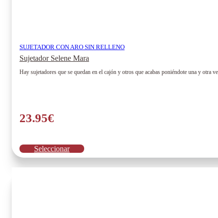
SUJETADOR CON ARO SIN RELLENO
Sujetador Selene Mara
Hay sujetadores que se quedan en el cajón y otros que acabas poniéndote una y otra ve
23.95
€
Este
Seleccionar
producto
tiene
múltiples
variantes.
Las
opciones
se