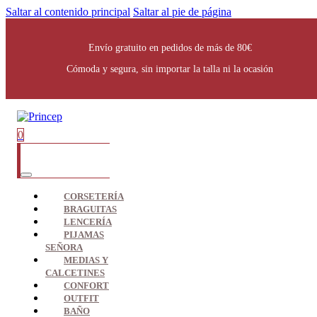
Saltar al contenido principal
Saltar al pie de página
Envío gratuito en pedidos de más de 80€
Cómoda y segura, sin importar la talla ni la ocasión
0
CORSETERÍA
BRAGUITAS
LENCERÍA
PIJAMAS
SEÑORA
MEDIAS Y
CALCETINES
CONFORT
OUTFIT
BAÑO