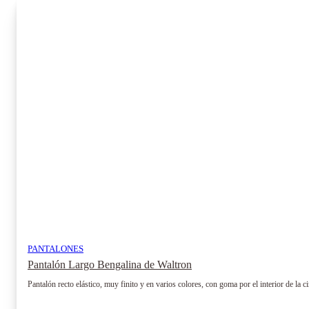
variantes.
Las
opciones
se
pueden
elegir
en
la
página
de
producto
PANTALONES
Pantalón Largo Bengalina de Waltron
Pantalón recto elástico, muy finito y en varios colores, con goma por el interior de la c