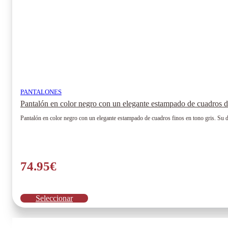
producto
PANTALONES
Pantalón en color negro con un elegante estampado de cuadros 
Pantalón en color negro con un elegante estampado de cuadros finos en tono gris. Su d
74.95
€
Este
Seleccionar
producto
tiene
múltiples