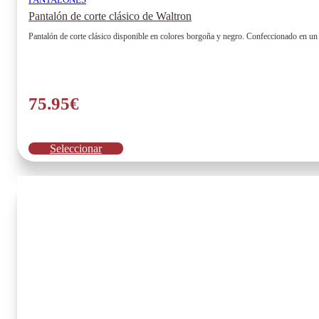
Pantalón de corte clásico de Waltron
Pantalón de corte clásico disponible en colores borgoña y negro. Confeccionado en un t
75.95
€
Este
Seleccionar
producto
tiene
múltiples
variantes.
Las
opciones
se
pueden
elegir
en
la
página
de