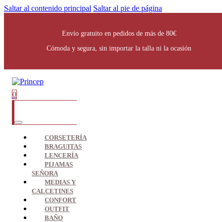
Saltar al contenido principal
Saltar al pie de página
Envío gratuito en pedidos de más de 80€
Cómoda y segura, sin importar la talla ni la ocasión
0
CORSETERÍA
BRAGUITAS
LENCERÍA
PIJAMAS
SEÑORA
MEDIAS Y
CALCETINES
CONFORT
OUTFIT
BAÑO