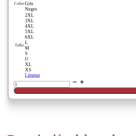
Gris
Color
Negro
2XL
3XL
4XL
5XL
6XL
L
Talla
M
S
U
XL
XS
Limpiar
Pantalón
ajustado
de
MCM
cantidad