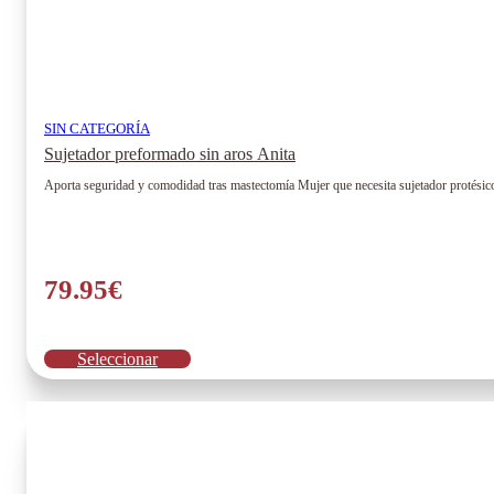
SIN CATEGORÍA
Sujetador preformado sin aros Anita
Aporta seguridad y comodidad tras mastectomía Mujer que necesita sujetador protésico
79.95
€
Este
Seleccionar
producto
tiene
múltiples
variantes.
Las
opciones