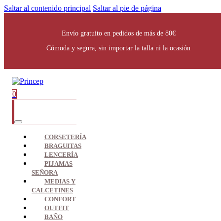
Saltar al contenido principal
Saltar al pie de página
Envío gratuito en pedidos de más de 80€
Cómoda y segura, sin importar la talla ni la ocasión
0
CORSETERÍA
BRAGUITAS
LENCERÍA
PIJAMAS
SEÑORA
MEDIAS Y
CALCETINES
CONFORT
OUTFIT
BAÑO