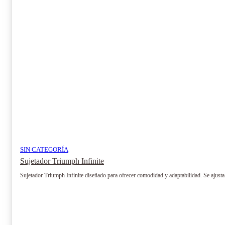
se
pueden
elegir
en
la
página
de
producto
SIN CATEGORÍA
Sujetador Triumph Infinite
Sujetador Triumph Infinite diseñado para ofrecer comodidad y adaptabilidad. Se ajusta