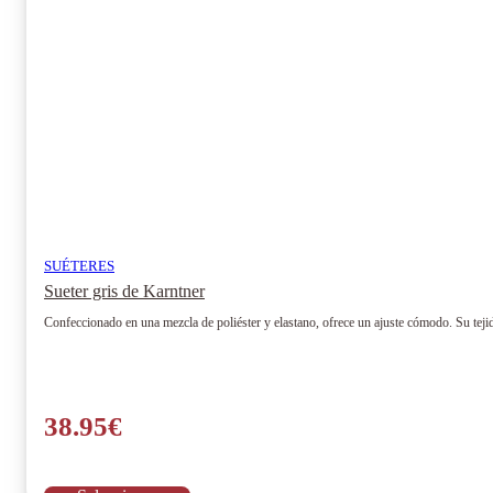
en
la
página
de
producto
SUÉTERES
Sueter gris de Karntner
Confeccionado en una mezcla de poliéster y elastano, ofrece un ajuste cómodo. Su teji
38.95
€