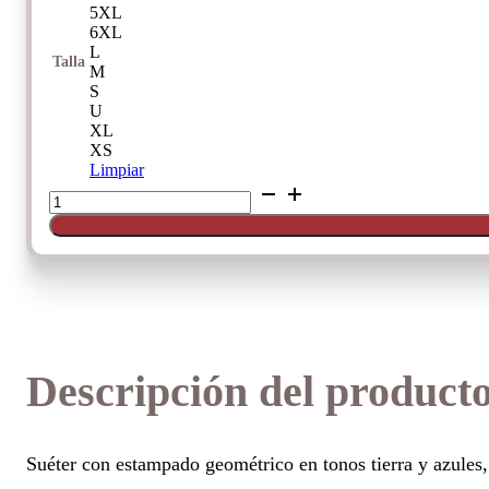
5XL
6XL
L
Talla
M
S
U
XL
XS
Limpiar
Sueter
con
estampado
geométrico
de
Karntner
cantidad
Descripción del product
Suéter con estampado geométrico en tonos tierra y azules,