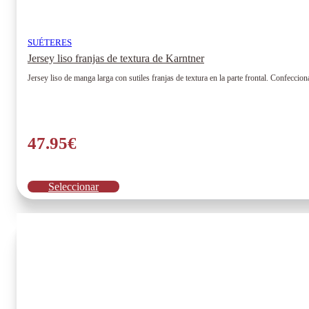
SUÉTERES
Jersey liso franjas de textura de Karntner
Jersey liso de manga larga con sutiles franjas de textura en la parte frontal. Confecc
47.95
€
Este
Seleccionar
producto
tiene
múltiples
variantes.
Las
opciones
se
pueden
elegir