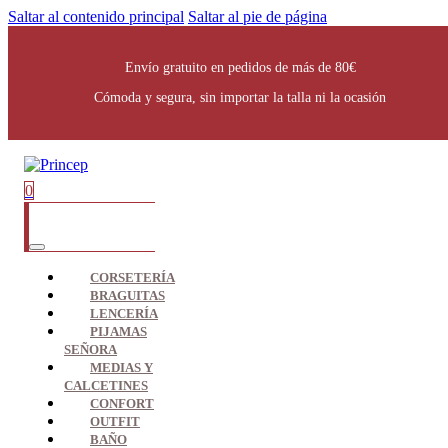
Saltar al contenido principal
Saltar al pie de página
Envío gratuito en pedidos de más de 80€
Cómoda y segura, sin importar la talla ni la ocasión
0
CORSETERÍA
BRAGUITAS
LENCERÍA
PIJAMAS
SEÑORA
MEDIAS Y
CALCETINES
CONFORT
OUTFIT
BAÑO