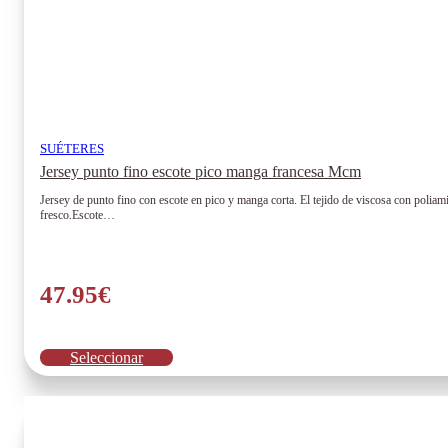
SUÉTERES
Jersey punto fino escote pico manga francesa Mcm
Jersey de punto fino con escote en pico y manga corta. El tejido de viscosa con poliam
fresco.Escote…
47.95
€
Este
Seleccionar
producto
tiene
múltiples
variantes.
Las