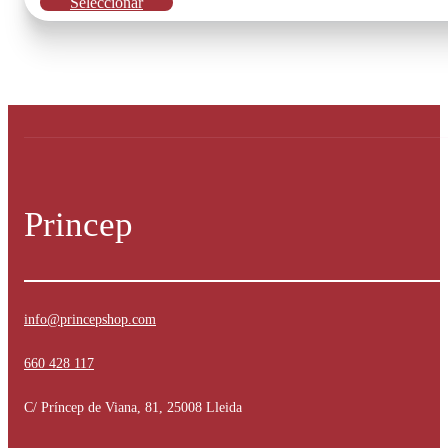
Este
Seleccionar
producto
tiene
múltiples
variantes.
Las
opciones
se
pueden
elegir
en
la
Princep
página
de
producto
info@princepshop.com
660 428 117
C/ Príncep de Viana, 81, 25008 Lleida