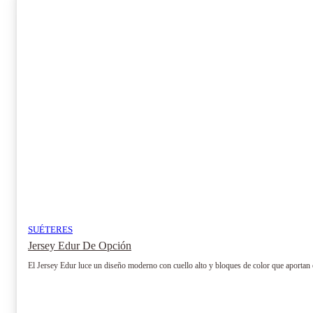
opciones
se
pueden
elegir
en
la
página
de
producto
SUÉTERES
Jersey Edur De Opción
El Jersey Edur luce un diseño moderno con cuello alto y bloques de color que aportan