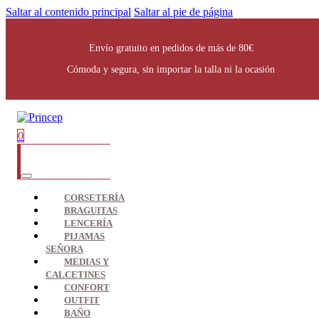
Saltar al contenido principal
Saltar al pie de página
Envío gratuito en pedidos de más de 80€
Cómoda y segura, sin importar la talla ni la ocasión
0
CORSETERÍA
BRAGUITAS
LENCERÍA
PIJAMAS
SEÑORA
MEDIAS Y
CALCETINES
CONFORT
OUTFIT
BAÑO