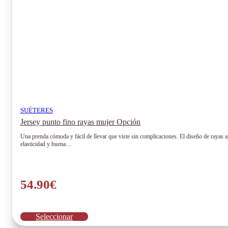
SUÉTERES
Jersey punto fino rayas mujer Opción
Una prenda cómoda y fácil de llevar que viste sin complicaciones. El diseño de rayas ap
elasticidad y buena…
54.90
€
Este
Seleccionar
producto