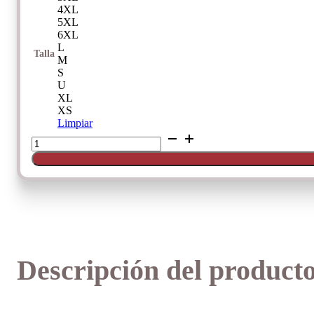
4XL
5XL
6XL
L
Talla
M
S
U
XL
XS
Limpiar
Jersey
Riosa
De
Opción
cantidad
Descripción del product