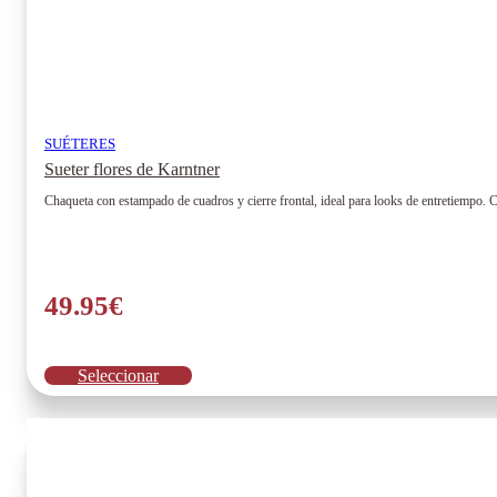
SUÉTERES
Sueter flores de Karntner
Chaqueta con estampado de cuadros y cierre frontal, ideal para looks de entretiempo
49.95
€
Este
Seleccionar
producto
tiene
múltiples
variantes.
Las
opciones