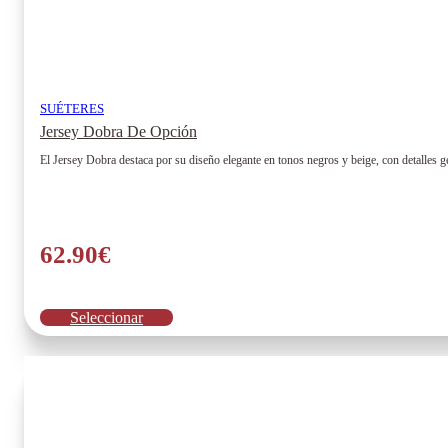
SUÉTERES
Jersey Dobra De Opción
El Jersey Dobra destaca por su diseño elegante en tonos negros y beige, con detalles 
62.90
€
Este
Seleccionar
producto
tiene
múltiples
variantes.
Las
opciones
se