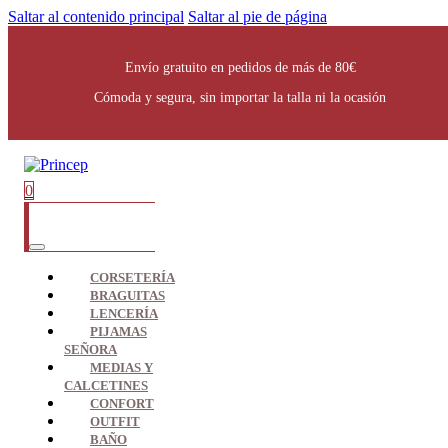
Saltar al contenido principal
Saltar al pie de página
Envío gratuito en pedidos de más de 80€
Cómoda y segura, sin importar la talla ni la ocasión
0
CORSETERÍA
BRAGUITAS
LENCERÍA
PIJAMAS
SEÑORA
MEDIAS Y
CALCETINES
CONFORT
OUTFIT
BAÑO