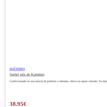
pueden
elegir
en
la
página
de
producto
SUÉTERES
Sueter gris de Karntner
Confeccionado en una mezcla de poliéster y elastano, ofrece un ajuste cómodo. Su teji
38.95
€