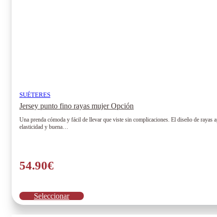
SUÉTERES
Jersey punto fino rayas mujer Opción
Una prenda cómoda y fácil de llevar que viste sin complicaciones. El diseño de rayas ap
elasticidad y buena…
54.90
€
Este
Seleccionar
producto
tiene