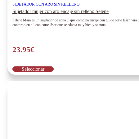
SUJETADOR CON ARO SIN RELLENO
Sujetador mujer con aro encaje sin relleno Selene
Selene Mara es un sujetador de copa C que combina encaje con tul de corte láser para un
contorno en tul con corte láser que se adapta muy bien y se nota…
23.95
€
Este
Seleccionar
producto
tiene
múltiples
variantes.
Las
opciones
se
pueden
elegir
en
la
página