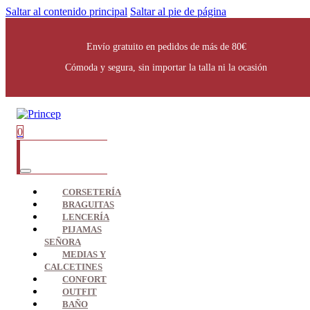
Saltar al contenido principal
Saltar al pie de página
Envío gratuito en pedidos de más de 80€
Cómoda y segura, sin importar la talla ni la ocasión
0
CORSETERÍA
BRAGUITAS
LENCERÍA
PIJAMAS
SEÑORA
MEDIAS Y
CALCETINES
CONFORT
OUTFIT
BAÑO