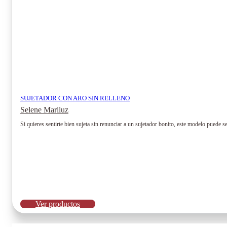
de
producto
SUJETADOR CON ARO SIN RELLENO
Selene Mariluz
Si quieres sentirte bien sujeta sin renunciar a un sujetador bonito, este modelo puede
Ver productos