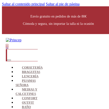
Saltar al contenido principal
Saltar al pie de página
Envío gratuito en pedidos de más de 80€
Cómoda y segura, sin importar la talla ni la ocasión
0
CORSETERÍA
BRAGUITAS
LENCERÍA
PIJAMAS
SEÑORA
MEDIAS Y
CALCETINES
CONFORT
OUTFIT
BAÑO