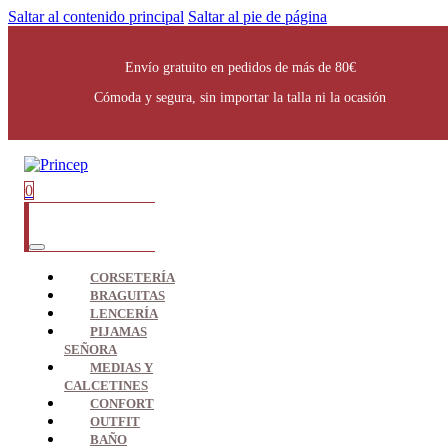
Saltar al contenido principal
Saltar al pie de página
Envío gratuito en pedidos de más de 80€
Cómoda y segura, sin importar la talla ni la ocasión
0
CORSETERÍA
BRAGUITAS
LENCERÍA
PIJAMAS
SEÑORA
MEDIAS Y
CALCETINES
CONFORT
OUTFIT
BAÑO