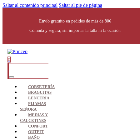
Saltar al contenido principal
Saltar al pie de página
Envío gratuito en pedidos de más de 80€
Cómoda y segura, sin importar la talla ni la ocasión
0
CORSETERÍA
BRAGUITAS
LENCERÍA
PIJAMAS
SEÑORA
MEDIAS Y
CALCETINES
CONFORT
OUTFIT
BAÑO