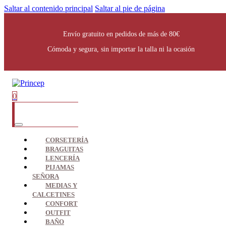
Saltar al contenido principal
Saltar al pie de página
Envío gratuito en pedidos de más de 80€
Cómoda y segura, sin importar la talla ni la ocasión
0
CORSETERÍA
BRAGUITAS
LENCERÍA
PIJAMAS
SEÑORA
MEDIAS Y
CALCETINES
CONFORT
OUTFIT
BAÑO