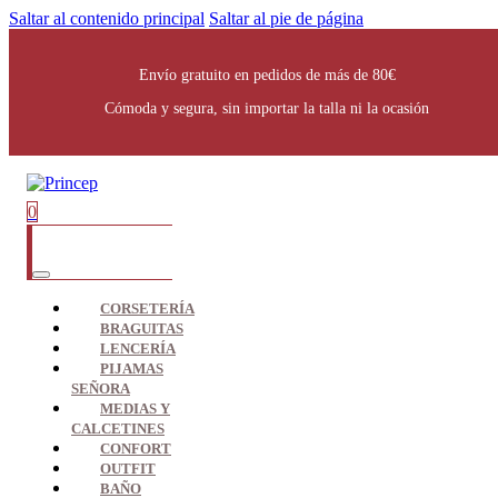
Saltar al contenido principal
Saltar al pie de página
Envío gratuito en pedidos de más de 80€
Cómoda y segura, sin importar la talla ni la ocasión
0
CORSETERÍA
BRAGUITAS
LENCERÍA
PIJAMAS
SEÑORA
MEDIAS Y
CALCETINES
CONFORT
OUTFIT
BAÑO