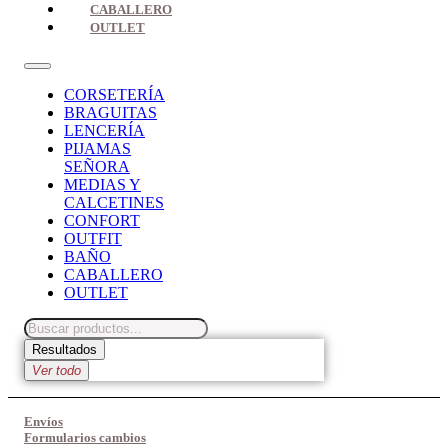
CABALLERO
OUTLET
CORSETERÍA
BRAGUITAS
LENCERÍA
PIJAMAS
SEÑORA
MEDIAS Y
CALCETINES
CONFORT
OUTFIT
BAÑO
CABALLERO
OUTLET
Search
...
Resultados
Ver todo
Envíos
Formularios cambios