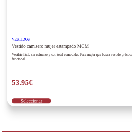
VESTIDOS
Vestido camisero mujer estampado MCM
Vestirte fácil, sin esfuerzo y con total comodidad Para mujer que busca vestido práct
funcional
53.95
€
Este
Seleccionar
producto
tiene
múltiples
variantes.
Las