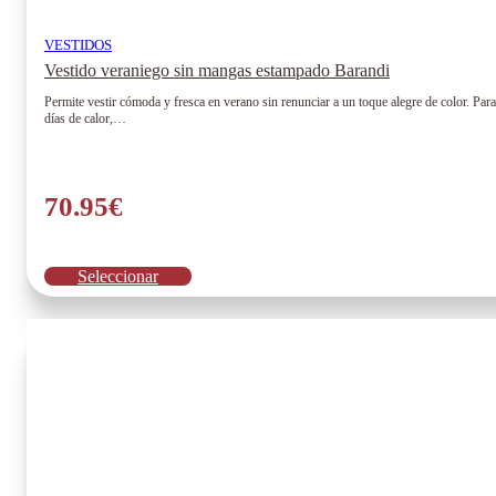
VESTIDOS
Vestido veraniego sin mangas estampado Barandi
Permite vestir cómoda y fresca en verano sin renunciar a un toque alegre de color. Par
días de calor,…
70.95
€
Este
Seleccionar
producto
tiene
múltiples
variantes.
Las
opciones
se
pueden
elegir
en
la