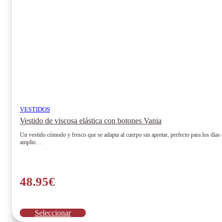
página
de
producto
VESTIDOS
Vestido de viscosa elástica con botones Vania
Un vestido cómodo y fresco que se adapta al cuerpo sin apretar, perfecto para los días d
amplio…
48.95
€
Este
Seleccionar
producto