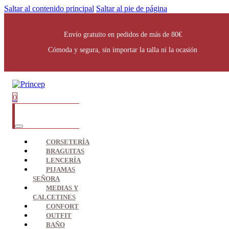
Saltar al contenido principal
Saltar al pie de página
Envío gratuito en pedidos de más de 80€
Cómoda y segura, sin importar la talla ni la ocasión
0
CORSETERÍA
BRAGUITAS
LENCERÍA
PIJAMAS
SEÑORA
MEDIAS Y
CALCETINES
CONFORT
OUTFIT
BAÑO