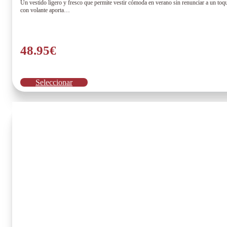
Un vestido ligero y fresco que permite vestir cómoda en verano sin renunciar a un toq
con volante aporta…
48.95
€
Este
Seleccionar
producto
tiene
múltiples
variantes.
Las
opciones
se
pueden
elegir
en
la
página
de
producto