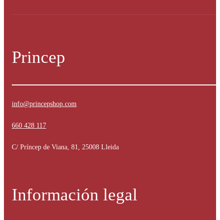
opciones
se
pueden
elegir
en
la
Princep
página
de
producto
info@princepshop.com
660 428 117
C/ Príncep de Viana, 81, 25008 Lleida
Información legal