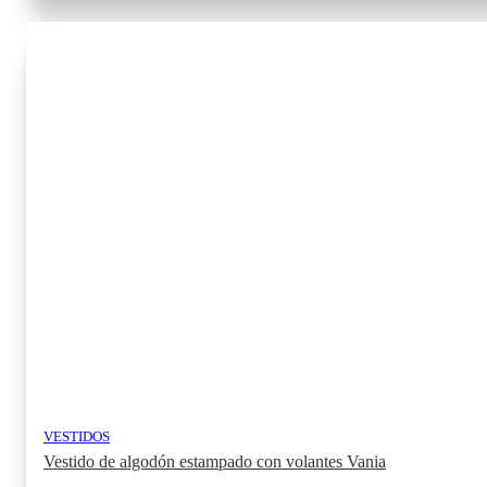
tiene
múltiples
variantes.
Las
opciones
se
pueden
elegir
en
la
página
de
producto
VESTIDOS
Vestido de algodón estampado con volantes Vania